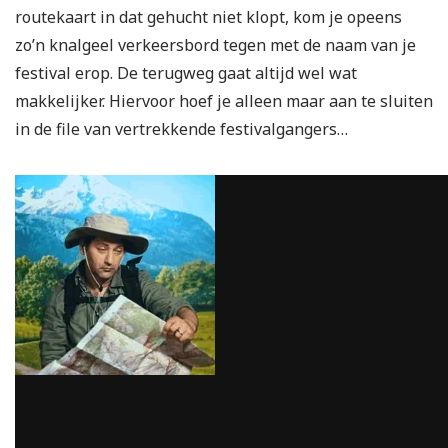
routekaart in dat gehucht niet klopt, kom je opeens
zo’n knalgeel verkeersbord tegen met de naam van je
festival erop. De terugweg gaat altijd wel wat
makkelijker. Hiervoor hoef je alleen maar aan te sluiten
in de file van vertrekkende festivalgangers…