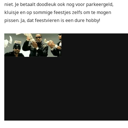
niet. Je betaalt doodleuk ook nog voor parkeergeld,
kluisje en op sommige feestjes zelfs om te mogen
pissen. Ja, dat feestvieren is een dure hobby!