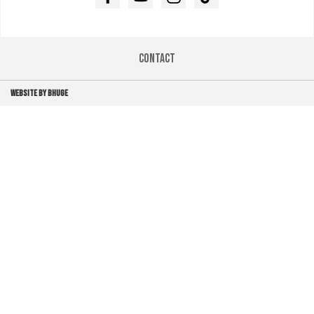
Facebook
Youtube
Instagram
TikTok
Contact
WEBSITE BY BHUGE