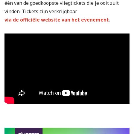
één van de goedkoopste vliegtickets die je ooit zult
vinden. Tickets zijn verkrijgbaar
via de officiële website van het evenement
.