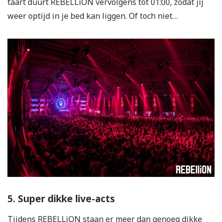
taart duurt REBELLiON vervolgens tot 01:00, zodat jij
weer optijd in je bed kan liggen. Of toch niet…
5. Super dikke live-acts
Tijdens REBELLiON staan er meer dan genoeg dikke