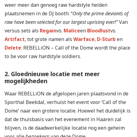
weer meer dan genoeg raw hardstyle helden
plaatsnemen in de DJ booth: “
Only the prime deviants of
raw have been selected for our largest uprising ever!”
Van
versus sets als
Regain
vs.
Malice
en
Bloodlust
vs.
Artifact
, tot grote namen als
Warface
,
D-Sturb
en
Delete
: REBELLiON – Call of the Dome wordt the place
to be voor raw hardstyle soldiers.
2. Gloednieuwe locatie met meer
mogelijkheden
Waar REBELLiON de afgelopen jaren plaatsvond in de
Sporthal Beekdal, verhuist het event voor ‘Call of the
Dome’ naar een grotere locatie. Hoewel het duidelijk is
dat de thuisbasis van het evenement in Haaren zal
blijven, is de daadwerkelijke locatie nog een geheim
voor alle bezoekers van deze Dome…