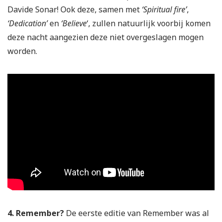
Davide Sonar! Ook deze, samen met
‘Spiritual fire’
,
‘Dedication’
en
‘Believe
‘, zullen natuurlijk voorbij komen
deze nacht aangezien deze niet overgeslagen mogen
worden.
4. Remember?
De eerste editie van Remember was al