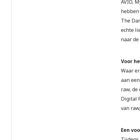
AVIO, My
hebben 
The Dar
echte l
naar de 
Voor he
Waar er
aan ee
raw, de 
Digital
van raw
Een voo
Tijdens