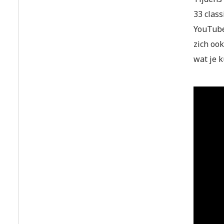
33 class
YouTube 
zich ook
wat je 