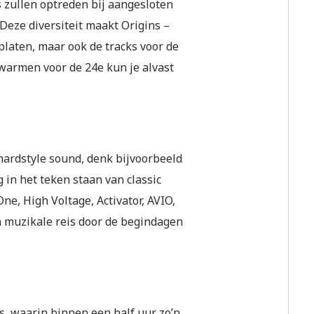
s zullen optreden bij aangesloten
Deze diversiteit maakt Origins –
platen, maar ook de tracks voor de
 warmen voor de 24e kun je alvast
hardstyle sound, denk bijvoorbeeld
ig in het teken staan van classic
One, High Voltage, Activator, AVIO,
 muzikale reis door de begindagen
s, waarin binnen een half uur zo’n