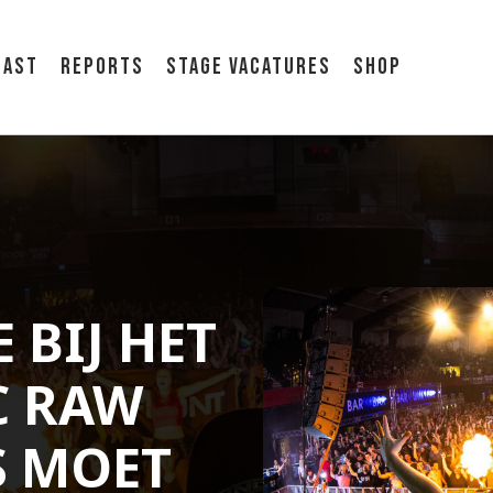
cast
Reports
Stage vacatures
Shop
 BIJ HET
C RAW
S MOET