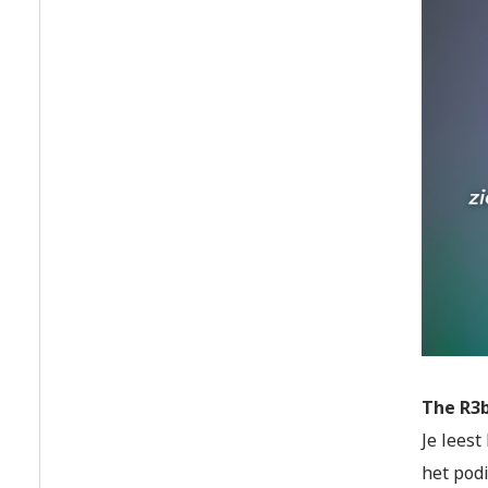
The R3b
Je leest
het podi