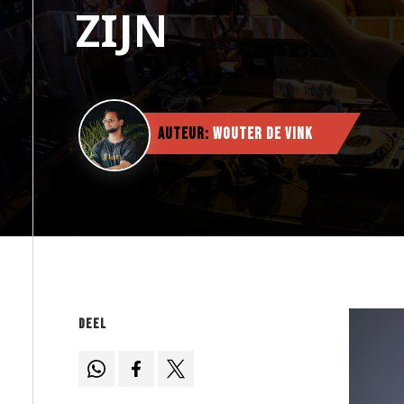
ZIJN
Auteur:
Wouter de Vink
Deel