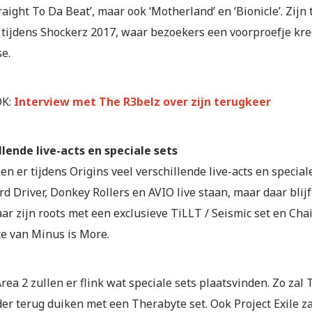
traight To Da Beat’, maar ook ‘Motherland’ en ‘Bionicle’. Zi
 tijdens Shockerz 2017, waar bezoekers een voorproefje kre
e.
OK:
Interview met The R3belz over zijn terugkeer
llende live-acts en speciale sets
en er tijdens Origins veel verschillende live-acts en special
d Driver, Donkey Rollers en AVIO live staan, maar daar blijft
aar zijn roots met een exclusieve TiLLT / Seismic set en Ch
te van Minus is More.
rea 2 zullen er flink wat speciale sets plaatsvinden. Zo zal 
er terug duiken met een Therabyte set. Ook Project Exile z