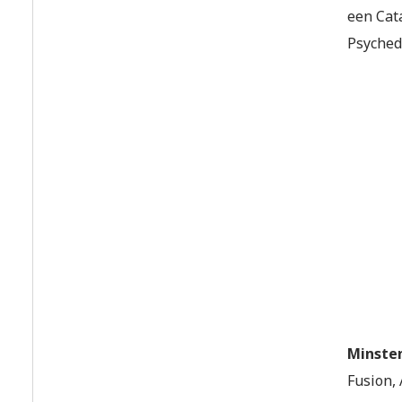
een Cata
Psyched,
Minsten
Fusion, 