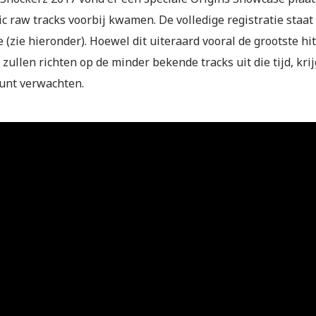
ic raw tracks voorbij kwamen. De volledige registratie staat
(zie hieronder). Hoewel dit uiteraard vooral de grootste hit
 zullen richten op de minder bekende tracks uit die tijd, kri
kunt verwachten.