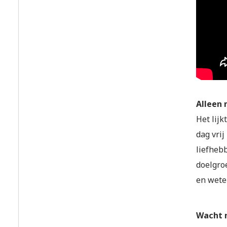
Alleen 
Het lijk
dag vrij
liefheb
doelgro
en weten
Wacht n