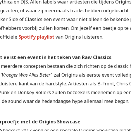
thica en DJS. Allen labels waar artiesten die tijdens Origin
gezeten, of waar zij meermaals tracks hebben uitgebracht. 
ker Side of Classics een event waar niet alleen de bekende 
iefhebbers voorbij zullen komen. Om jezelf een beetje op te
officiële
Spotify playlist
van Origins luisteren.
t eerst een event in het teken van Raw Classics
 meerdere concepten bestaan die zich richten op de classic 
n
‘Vroeger Was Alles Beter’
, zal Origins als eerste event volled
duistere kant van de hardstyle. Artiesten als B-Front, Chris 
 Punk en Donkey Rollers zullen bezoekers meenemen op een
, de sound waar de hedendaagse hype allemaal mee begon.
rproefje met de Origins Showcase
 Shockerz 2017 vond er een speciale Origins Showcase plaat