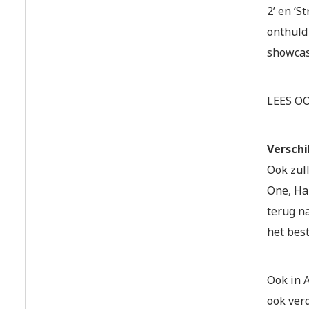
2’ en ‘S
onthuld
showcas
LEES O
Verschi
Ook zull
One, Har
terug n
het bes
Ook in A
ook verd