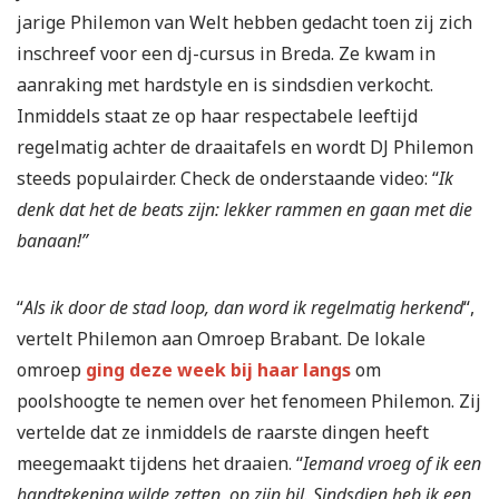
jarige Philemon van Welt hebben gedacht toen zij zich
inschreef voor een dj-cursus in Breda. Ze kwam in
aanraking met hardstyle en is sindsdien verkocht.
Inmiddels staat ze op haar respectabele leeftijd
regelmatig achter de draaitafels en wordt DJ Philemon
steeds populairder. Check de onderstaande video: “
Ik
denk dat het de beats zijn: lekker rammen en gaan met die
banaan!”
“
Als ik door de stad loop, dan word ik regelmatig herkend
“,
vertelt Philemon aan Omroep Brabant. De lokale
omroep
ging deze week bij haar langs
om
poolshoogte te nemen over het fenomeen Philemon. Zij
vertelde dat ze inmiddels de raarste dingen heeft
meegemaakt tijdens het draaien. “
Iemand vroeg of ik een
handtekening wilde zetten, op zijn bil. Sindsdien heb ik een