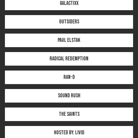
Galactixx
Outsiders
Paul Elstak
Radical Redemption
Ran-D
Sound Rush
The Saints
Hosted by: Livid