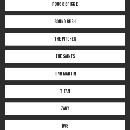
Roog & Erick E
Sound Rush
The Pitcher
The Saints
Tino Martin
Titan
Zany
DV8