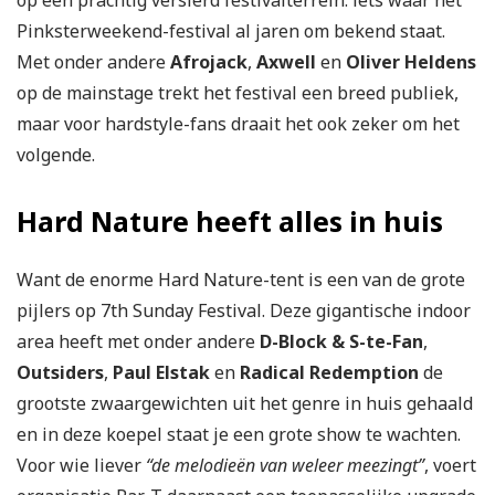
op een prachtig versierd festivalterrein: iets waar het
Pinksterweekend-festival al jaren om bekend staat.
Met onder andere
Afrojack
,
Axwell
en
Oliver Heldens
op de mainstage trekt het festival een breed publiek,
maar voor hardstyle-fans draait het ook zeker om het
volgende.
Hard Nature heeft alles in huis
Want de enorme Hard Nature-tent is een van de grote
pijlers op 7th Sunday Festival. Deze gigantische indoor
area heeft met onder andere
D-Block & S-te-Fan
,
Outsiders
,
Paul Elstak
en
Radical Redemption
de
grootste zwaargewichten uit het genre in huis gehaald
en in deze koepel staat je een grote show te wachten.
Voor wie liever
“de melodieën van weleer meezingt”
, voert