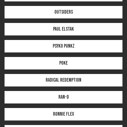
Outsiders
Paul Elstak
Psyko Punkz
Poke
Radical Redemption
Ran-D
Ronnie Flex