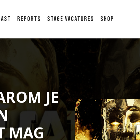
cast
Reports
Stage vacatures
Shop
AROM JE
N
T MAG