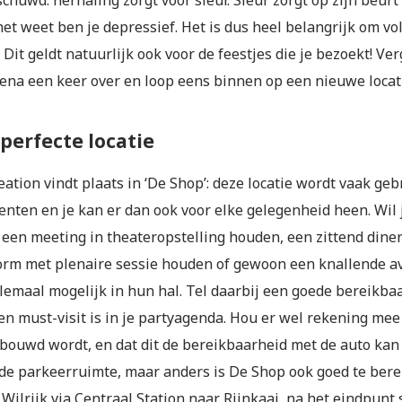
chuwd: herhaling zorgt voor sleur. Sleur zorgt op zijn beur
het weet ben je depressief. Het is dus heel belangrijk om vo
Dit geldt natuurlijk ook voor de feestjes die je bezoekt! Ve
rena een keer over en loop eens binnen op een nieuwe locat
 perfecte locatie
ation vindt plaats in ‘De Shop’: deze locatie wordt vaak geb
nten en je kan er dan ook voor elke gelegenheid heen. Wil j
 een meeting in theateropstelling houden, een zittend din
orm met plenaire sessie houden of gewoon een knallende a
allemaal mogelijk in hun hal. Tel daarbij een goede bereikb
en must-visit is in je partyagenda. Hou er wel rekening mee
bouwd wordt, en dat dit de bereikbaarheid met de auto kan 
de parkeerruimte, maar anders is De Shop ook goed te ber
 Wilrijk via Centraal Station naar Rijnkaai, na het eindpunt 