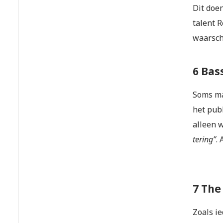
Dit doen
talent R
waarsch
6 Bas
Soms ma
het pub
alleen w
tering”
.
7 The
Zoals i