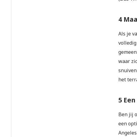
4 Maa
Als je v
volledig
gemeent
waar zi
snuiven 
het terr
5 Een
Ben jij
een opt
Angeles