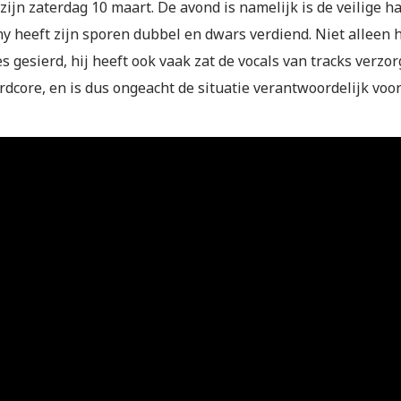
zijn zaterdag 10 maart. De avond is namelijk is de veilige 
 heeft zijn sporen dubbel en dwars verdiend. Niet alleen hee
s gesierd, hij heeft ook vaak zat de vocals van tracks verzor
ardcore, en is dus ongeacht de situatie verantwoordelijk vo