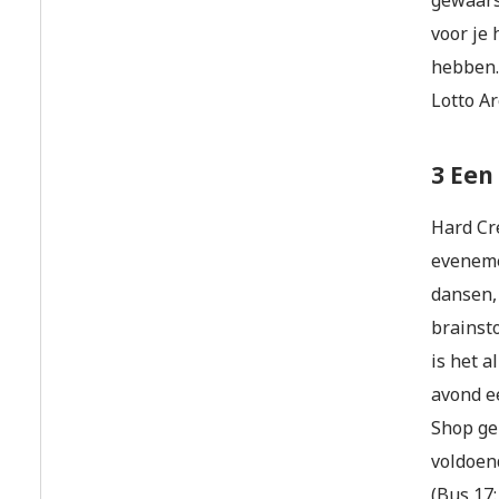
gewaars
voor je 
hebben. 
Lotto A
3 Een
Hard Cre
eveneme
dansen,
brainst
is het 
avond e
Shop ge
voldoen
(Bus 17: