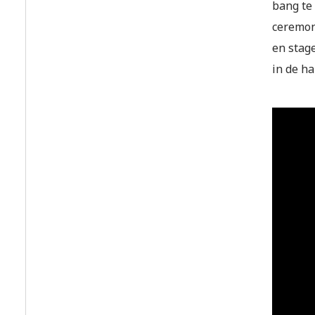
bang te 
ceremony
en stage
in de h