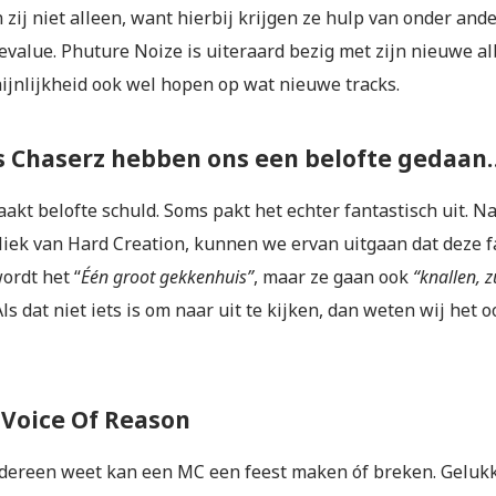
 zij niet alleen, want hierbij krijgen ze hulp van onder an
evalue. Phuture Noize is uiteraard bezig met zijn nieuwe a
ijnlijkheid ook wel hopen op wat nieuwe tracks.
s Chaserz hebben ons een belofte gedaan
akt belofte schuld. Soms pakt het echter fantastisch uit. N
liek van Hard Creation, kunnen we ervan uitgaan dat deze f
ordt het “
Één groot gekkenhuis”
, maar ze gaan ook
“knallen, 
 Als dat niet iets is om naar uit te kijken, dan weten wij het o
 Voice Of Reason
edereen weet kan een MC een feest maken óf breken. Gelukkig