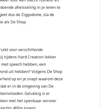
t weer voor een slecht humeur en
ldoende afwisseling in je leven te
rgeet dus de Ziggodome, sla de
ie als De Shop.
ruikt voor verschillende
ij tijdens Hard Creation lekker
er met speech hebben, een
vond uit hebben? Volgens De Shop
aarheid op en je snapt waarom deze
 dat er in de omgeving van De
beïnvloeden. Gelukkig is er
eiken met het openbaar vervoer
slechts 400m lopen­)