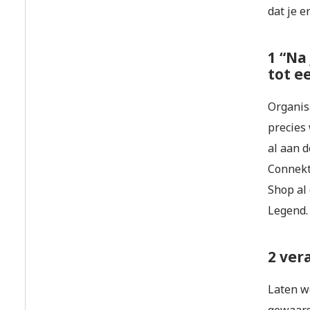
dat je e
1 “Na
tot e
Organis
precies
al aan d
Connekt
Shop al
Legend.
2 ver
Laten w