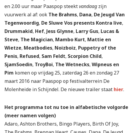
en 2.00 uur maar Paaspop steekt
vandaag
zijn
vuurwerk al af: ook
The Brahms
,
Dana
,
De Jeugd Van
Tegenwoordig
,
De Sluwe Vos presents Kontra live
,
Drummakid
,
Hef
,
Jess Glynne
,
Larry Gus
,
Lucas &
Steve
,
The Magician
,
Mambo Kurt
,
Mattie en
Wietze
,
Meatbodies
,
Noizboiz
,
Puppetry of the
Penis
,
Refused
,
Sam Feldt
,
Scorpion Child
,
SjamSoedin
,
TroyBoi
,
The Wetnecks
,
Wipneus en
Pim
komen op vrijdag 25, zaterdag 26 en zondag 27
maart 2016 naar Paaspop op festivalterrein De
Molenheide in Schijndel. De nieuwe trailer staat
hier
.
Het programma tot nu toe in alfabetische volgorde
(meer namen volgen)
Adaro, Ashton Brothers, Bingo Players, Birth Of Joy,
The Brahms, Brennan Heart, Causes, Dana, De Jeugd