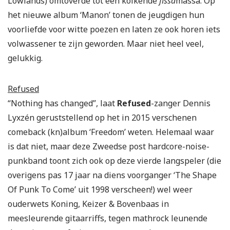
Lowlands) omtoverde tot een kolkende
fissa
massa. Op
het nieuwe album ‘Manon’ tonen de jeugdigen hun
voorliefde voor witte poezen en laten ze ook horen iets
volwassener te zijn geworden. Maar niet heel veel,
gelukkig.
Refused
“Nothing has changed”, laat
Refused
-zanger Dennis
Lyxzén geruststellend op het in 2015 verschenen
comeback (kn)album ‘Freedom’ weten. Helemaal waar
is dat niet, maar deze Zweedse post hardcore-noise-
punkband toont zich ook op deze vierde langspeler (die
overigens pas 17 jaar na diens voorganger ‘The Shape
Of Punk To Come’ uit 1998 verscheen!) wel weer
ouderwets Koning, Keizer & Bovenbaas in
meesleurende gitaarriffs, tegen mathrock leunende