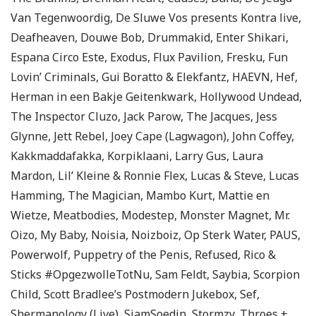
Van Tegenwoordig, De Sluwe Vos presents Kontra live,
Deafheaven, Douwe Bob, Drummakid, Enter Shikari,
Espana Circo Este, Exodus, Flux Pavilion, Fresku, Fun
Lovin’ Criminals, Gui Boratto & Elekfantz, HAEVN, Hef,
Herman in een Bakje Geitenkwark, Hollywood Undead,
The Inspector Cluzo, Jack Parow, The Jacques, Jess
Glynne, Jett Rebel, Joey Cape (Lagwagon), John Coffey,
Kakkmaddafakka, Korpiklaani, Larry Gus, Laura
Mardon, Lil’ Kleine & Ronnie Flex, Lucas & Steve, Lucas
Hamming, The Magician, Mambo Kurt, Mattie en
Wietze, Meatbodies, Modestep, Monster Magnet, Mr.
Oizo, My Baby, Noisia, Noizboiz, Op Sterk Water, PAUS,
Powerwolf, Puppetry of the Penis, Refused, Rico &
Sticks #OpgezwolleTotNu, Sam Feldt, Saybia, Scorpion
Child, Scott Bradlee’s Postmodern Jukebox, Sef,
Shermanology (Live), SjamSoedin, Stormzy, Throes +