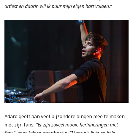
artiest en daarin wil ik puur mijn eigen hart volgen.”
Adaro geeft aan veel bijzondere dingen mee te maken
met zijn fans
. “Er zijn zoveel mooie herinneringen met
fans”,
zegt Adaro openhartig.
“Maar als ik twee hele