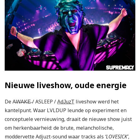
Nieuwe liveshow, oude energie
De A̶W̶A̶K̶E̶ / ASLEEP / A̲d̲J̲u̲z̲T̲ liveshow werd het
kantelpunt. Waar LVLDUP leunde op experiment en
conceptuele vernieuwing, draait de nieuwe show juist
om herkenbaarheid: de brute, melancholische,
moddervette Adjuzt-sound waar tracks als
‘LOVESICK’
,