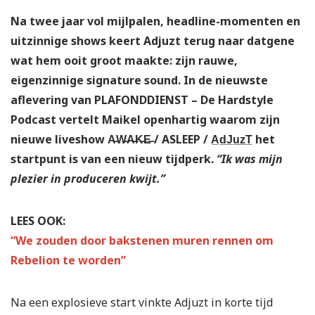
Na twee jaar vol mijlpalen, headline-momenten en
uitzinnige shows keert Adjuzt terug naar datgene
wat hem ooit groot maakte: zijn rauwe,
eigenzinnige signature sound. In de nieuwste
aflevering van PLAFONDDIENST – De Hardstyle
Podcast vertelt Maikel openhartig waarom zijn
nieuwe liveshow A̶W̶A̶K̶E̶ / ASLEEP / A̲d̲J̲u̲z̲T̲ het
startpunt is van een nieuw tijdperk.
“Ik was mijn
plezier in produceren kwijt.”
LEES OOK:
“We zouden door bakstenen muren rennen om
Rebelion te worden”
Na een explosieve start vinkte Adjuzt in korte tijd