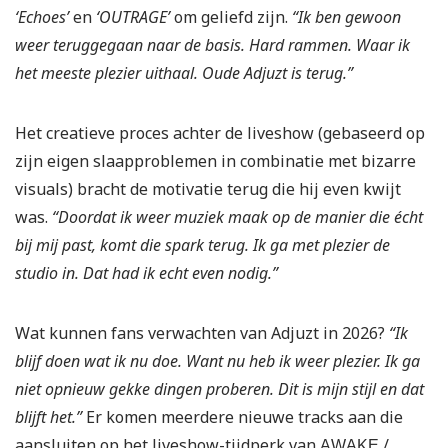
‘Echoes’
en
‘OUTRAGE’
om geliefd zijn.
“Ik ben gewoon
weer teruggegaan naar de basis. Hard rammen. Waar ik
het meeste plezier uithaal. Oude Adjuzt is terug.”
Het creatieve proces achter de liveshow (gebaseerd op
zijn eigen slaapproblemen in combinatie met bizarre
visuals) bracht de motivatie terug die hij even kwijt
was.
“Doordat ik weer muziek maak op de manier die écht
bij mij past, komt die spark terug. Ik ga met plezier de
studio in. Dat had ik echt even nodig.”
Wat kunnen fans verwachten van Adjuzt in 2026?
“Ik
blijf doen wat ik nu doe. Want nu heb ik weer plezier. Ik ga
niet opnieuw gekke dingen proberen. Dit is mijn stijl en dat
blijft het.”
Er komen meerdere nieuwe tracks aan die
aansluiten op het liveshow-tijdperk van A̶W̶A̶K̶E̶ /