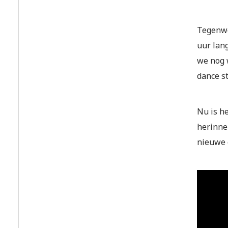
Tegenwoo
uur lang
we nog w
dance st
Nu is he
herinne
nieuwe c