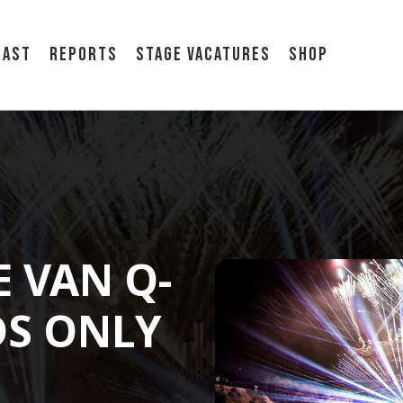
cast
Reports
Stage vacatures
Shop
 VAN Q-
DS ONLY