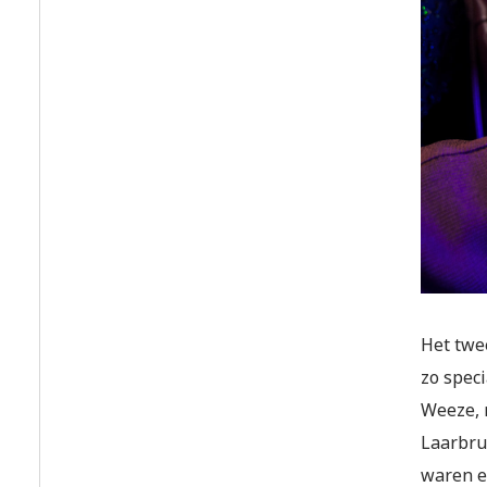
Het twe
zo speci
Weeze, 
Laarbru
waren er