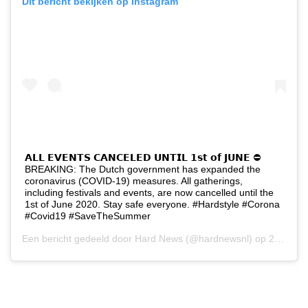
Dit bericht bekijken op Instagram
𝗔𝗟𝗟 𝗘𝗩𝗘𝗡𝗧𝗦 𝗖𝗔𝗡𝗖𝗘𝗟𝗘𝗗 𝗨𝗡𝗧𝗜𝗟 𝟭𝘀𝘁 𝗼𝗳 𝗝𝗨𝗡𝗘 ⛔
BREAKING: The Dutch government has expanded the
coronavirus (COVID-19) measures. All gatherings,
including festivals and events, are now cancelled until the
1st of June 2020. Stay safe everyone. #Hardstyle #Corona
#Covid19 #SaveTheSummer
Een bericht gedeeld door
Hard News
(@hardnewsnl) op
23 Mrt 2020 om 11:18 (PDT)