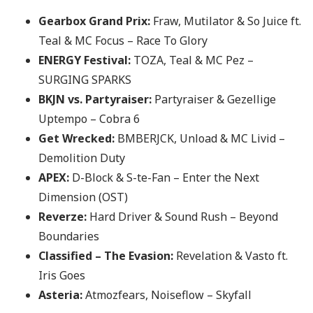
Gearbox Grand Prix:
Fraw, Mutilator & So Juice ft.
Teal & MC Focus – Race To Glory
ENERGY Festival:
TOZA, Teal & MC Pez –
SURGING SPARKS
BKJN vs. Partyraiser:
Partyraiser & Gezellige
Uptempo – Cobra 6
Get Wrecked:
BMBERJCK, Unload & MC Livid –
Demolition Duty
APEX:
D-Block & S-te-Fan – Enter the Next
Dimension (OST)
Reverze:
Hard Driver & Sound Rush – Beyond
Boundaries
Classified – The Evasion:
Revelation & Vasto ft.
Iris Goes
Asteria:
Atmozfears, Noiseflow – Skyfall