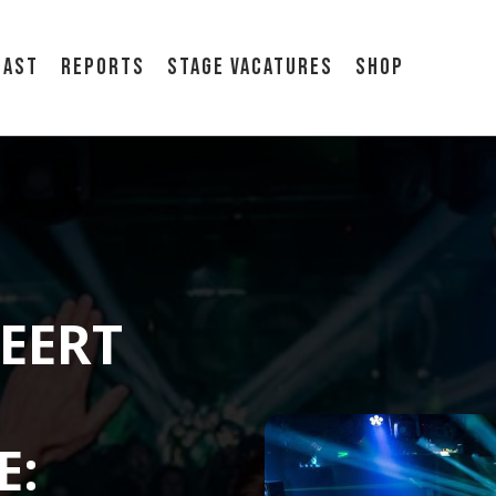
cast
Reports
Stage vacatures
Shop
EERT
E: