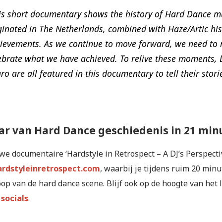
is short documentary shows the history of Hard Dance mus
ginated in The Netherlands, combined with Haze/Artic hi
ievements. As we continue to move forward, we need to
ebrate what we have achieved. To relive these moments, D
ro are all featured in this documentary to tell their stori
aar van Hard Dance geschiedenis in 21 min
e documentaire ‘Hardstyle in Retrospect – A DJ’s Perspectiv
rdstyleinretrospect.com
, waarbij je tijdens ruim 20 mi
op van de hard dance scene. Blijf ook op de hoogte van het l
e
socials
.