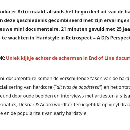
roducer Artic maakt al sinds het begin deel uit van de h
n deze geschiedenis gecombineerd met zijn ervaringen 
euwe mini documentaire. 21 minuten gevuld met 25 jaa
e te wachten in ‘Hardstyle in Retrospect – A DJ’s Perspect
OK:
Uniek kijkje achter de schermen in End of Line docum
ini-documentaire komen de verschillende fasen van de hard
ialisering van hardcore (“
dit was de doodsteek
“) en het onts
eund door oude beelden en interviews met artiesten als Isaa
Fanatics, Desnar & Adaro wordt er teruggeblikt op vinyl dra
e en de populariteit van early hardstyle.