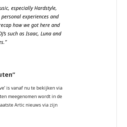
ic, especially Hardstyle,
s personal experiences and
 recap how we got here and
J’s such as Isaac, Luna and
es.”
uten”
e’ is vanaf nu te bekijken via
nuten meegenomen wordt in de
aatste Artic nieuws via zijn