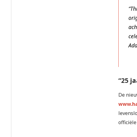
“Th
ori
ach
cel
Ada
“25 j
De nieuw
www.ha
levenslo
officiël