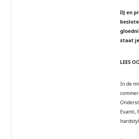
DJ en p
beslote
gloedni
staat j
LEES O
In de m
commerc
Onderst
Evanti, 
hardstyl