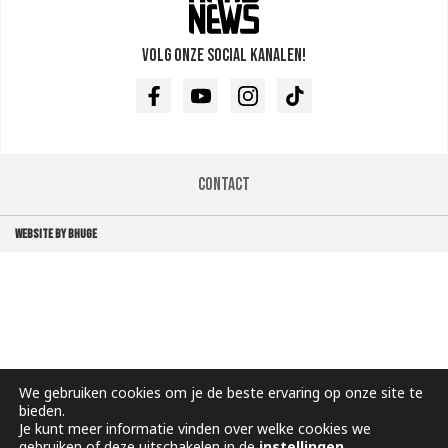
Volg onze social kanalen!
Facebook
Youtube
Instagram
TikTok
Contact
WEBSITE BY BHUGE
We gebruiken cookies om je de beste ervaring op onze site te
bieden.
Je kunt meer informatie vinden over welke cookies we
gebruiken of deze uitschakelen in de
instellingen
.