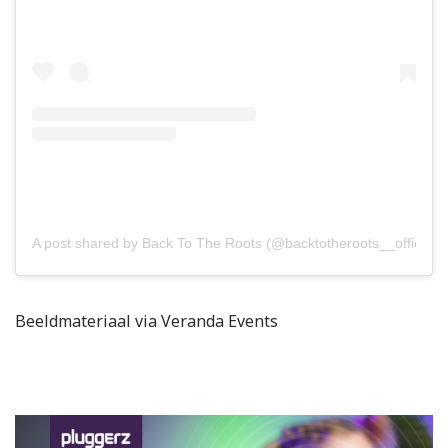
A post shared by Back To The Roots (@backtotheroots__official)
Beeldmateriaal via Veranda Events