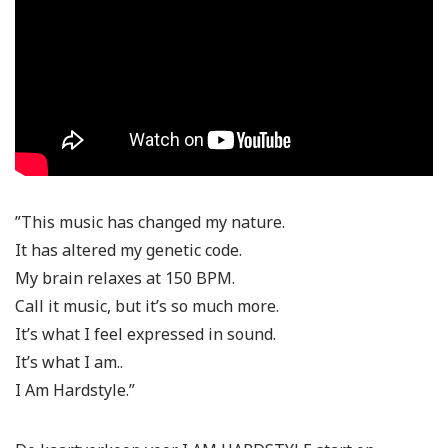
”This music has changed my nature.
It has altered my genetic code.
My brain relaxes at 150 BPM.
Call it music, but it’s so much more.
It’s what I feel expressed in sound.
It’s what I am..
I Am Hardstyle.”