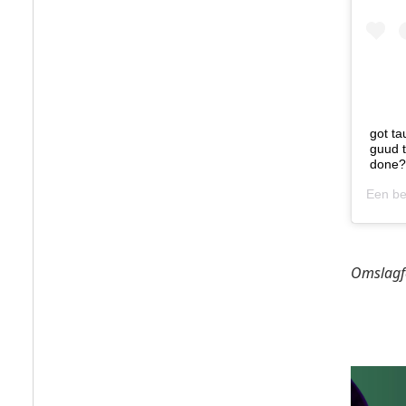
got t
guud t
done?
Een be
Omslagf