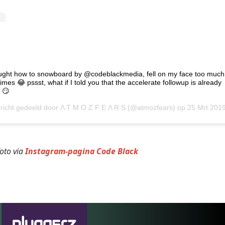
aught how to snowboard by @codeblackmedia, fell on my face too much
imes 😂 pssst, what if I told you that the accelerate followup is already
 😏
richt gedeeld door
Λ T M O Z F E Λ R S
(@atmozfears) op
25 Mrt 2019 om 8:18 (PDT
oto via
Instagram-pagina Code Black