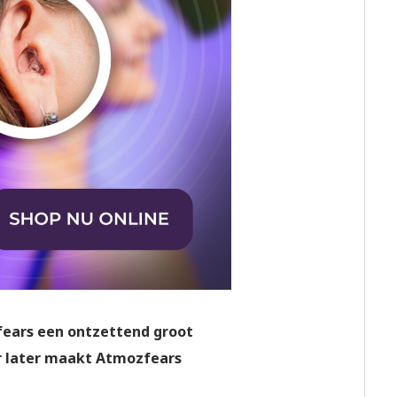
fears een ontzettend groot
ar later maakt Atmozfears