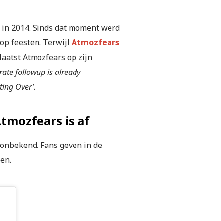
 in 2014. Sinds dat moment werd
op feesten. Terwijl
Atmozfears
laatst Atmozfears op zijn
erate followup is already
rting Over’.
Atmozfears is af
 onbekend. Fans geven in de
ten.