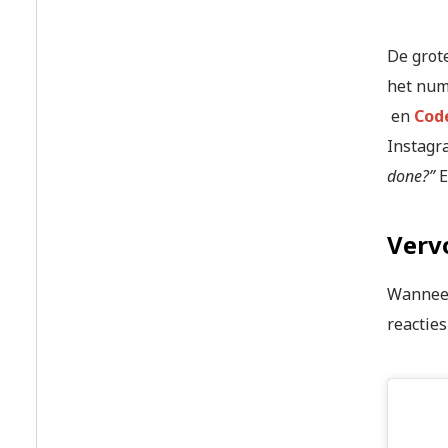
De grot
het num
en
Cod
Instagra
done?”
E
Vervo
Wanneer
reacties