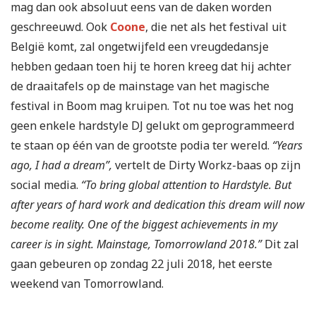
mag dan ook absoluut eens van de daken worden
geschreeuwd. Ook
Coone
, die net als het festival uit
België komt, zal ongetwijfeld een vreugdedansje
hebben gedaan toen hij te horen kreeg dat hij achter
de draaitafels op de mainstage van het magische
festival in Boom mag kruipen. Tot nu toe was het nog
geen enkele hardstyle DJ gelukt om geprogrammeerd
te staan op één van de grootste podia ter wereld.
“Years
ago, I had a dream”,
vertelt de Dirty Workz-baas op zijn
social media.
“To bring global attention to Hardstyle. But
after years of hard work and dedication this dream will now
become reality. One of the biggest achievements in my
career is in sight. Mainstage, Tomorrowland 2018.”
Dit zal
gaan gebeuren op zondag 22 juli 2018, het eerste
weekend van Tomorrowland.