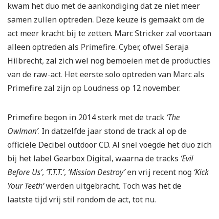
kwam het duo met de aankondiging dat ze niet meer
samen zullen optreden. Deze keuze is gemaakt om de
act meer kracht bij te zetten. Marc Stricker zal voortaan
alleen optreden als Primefire. Cyber, ofwel Seraja
Hilbrecht, zal zich wel nog bemoeien met de producties
van de raw-act. Het eerste solo optreden van Marc als
Primefire zal zijn op Loudness op 12 november.
Primefire begon in 2014 sterk met de track
‘The
Owlman’
. In datzelfde jaar stond de track al op de
officiële Decibel outdoor CD. Al snel voegde het duo zich
bij het label Gearbox Digital, waarna de tracks
‘Evil
Before Us’
,
‘T.T.T.’
,
‘Mission Destroy’
en vrij recent nog
‘Kick
Your Teeth’
werden uitgebracht. Toch was het de
laatste tijd vrij stil rondom de act, tot nu.