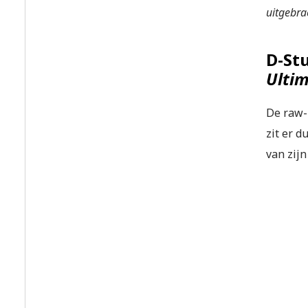
uitgebra
D-St
Ultim
De raw-h
zit er d
van zijn