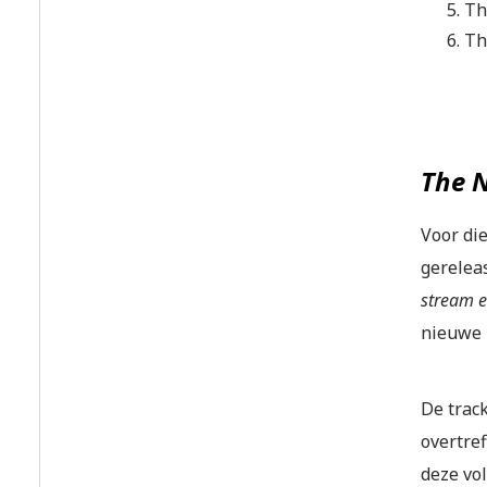
Th
Th
The N
Voor die
gerelea
stream 
nieuwe 
De trac
overtref
deze vol