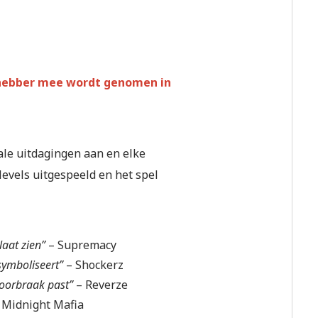
efhebber mee wordt genomen in
kale uitdagingen aan en elke
levels uitgespeeld en het spel
laat zien”
– Supremacy
symboliseert”
– Shockerz
doorbraak past”
– Reverze
 Midnight Mafia