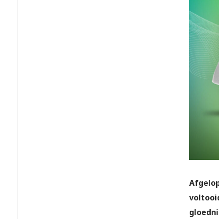
Afgelop
voltooi
gloedni