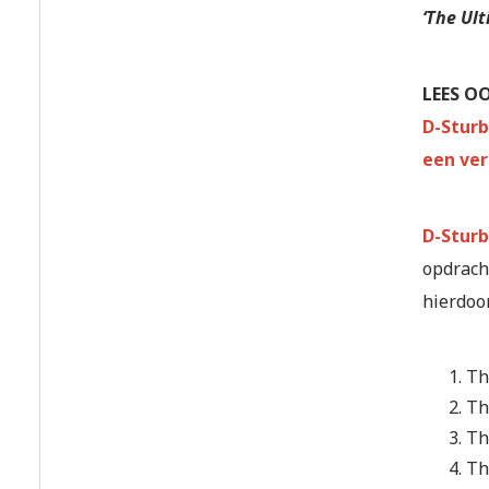
‘The Ul
LEES O
D-Sturb
een ver
D-Sturb
opdracht
hierdoo
Th
Th
Th
Th