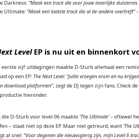
e Darkness:
“Maak een track die voor jouw innerlijke duisternis
e Ultimate:
“Maak een laatste track die al de andere overtreft” 
ext Level
EP is nu uit en binnenkort v
 eerste vijf uitdagingen maakte D-Sturb allemaal een remix 
sed op een EP:
The Next Level
.
“Jullie vroegen erom en nu krijgen 
en download platformen”
, zegt de DJ tegen zijn fans. Check de
productie hieronder.
k die D-Sturb voor level 06 maakte
‘The Ultimate’
– oftewel h
fen – staat niet op deze EP. Maar niet getreurd, want
‘The Ul
gt al snel:
“Voor degenen die nieuwsgierig zijn, mijn Level 6 tra