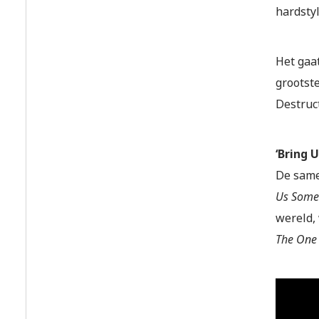
hardstyl
Het gaa
grootst
Destruc
‘Bring 
De same
Us Some
wereld, 
The One