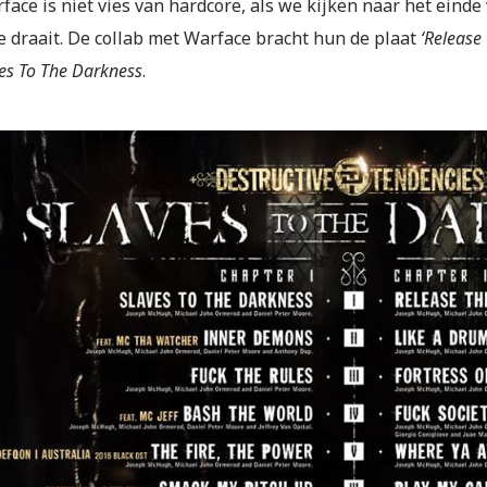
ace is niet vies van hardcore, als we kijken naar het einde
e draait. De collab met Warface bracht hun de plaat
‘Release
es To The Darkness
.