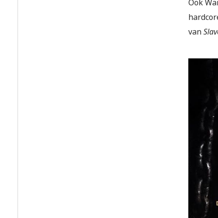
Ook Warf
hardcor
van
Slav