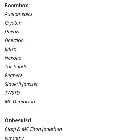
Boombox
Audiomedics
Crypton
Deenis
Deluzion
Juliëx
Nexone
The Shade
Reaperz
Slagerij Janssen
TWSTD
MC Democian
Onbesuisd
Biggi & MC Elton Jonathan
Jematthy