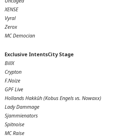
Uncaged
XENSE
Vyral
Zerox
MC Democian
Exclusive IntentsCity Stage
BillX
Crypton
F.Noize
GPF Live
Hollands Hakkûh (Kobus Engels vs. Nowaxx)
Lady Dammage
Sjammienators
Spitnoise
MC Raise