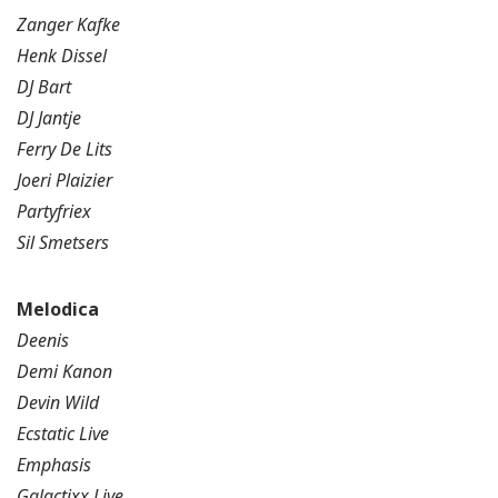
Zanger Kafke
Henk Dissel
DJ Bart
DJ Jantje
Ferry De Lits
Joeri Plaizier
Partyfriex
Sil Smetsers
Melodica
Deenis
Demi Kanon
Devin Wild
Ecstatic Live
Emphasis
Galactixx Live