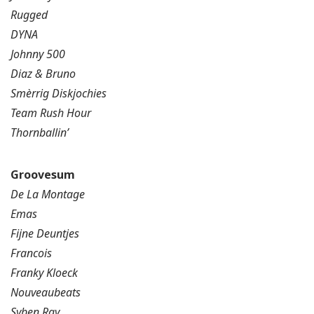
Rugged
DYNA
Johnny 500
Diaz & Bruno
Smèrrig Diskjochies
Team Rush Hour
Thornballin’
Groovesum
De La Montage
Emas
Fijne Deuntjes
Francois
Franky Kloeck
Nouveaubeats
Syben Ray