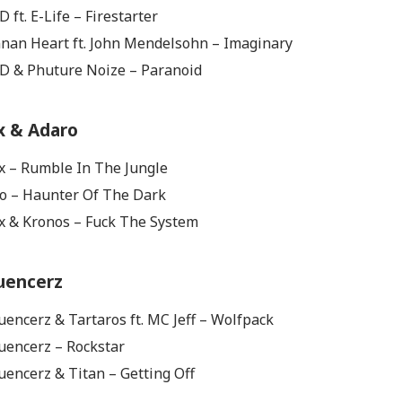
D ft. E-Life – Firestarter
nnan Heart ft. John Mendelsohn – Imaginary
-D & Phuture Noize – Paranoid
x & Adaro
ox – Rumble In The Jungle
ro – Haunter Of The Dark
ox & Kronos – Fuck The System
uencerz
uencerz & Tartaros ft. MC Jeff – Wolfpack
quencerz – Rockstar
uencerz & Titan – Getting Off