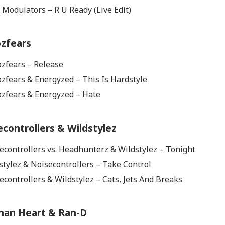
 Modulators – R U Ready (Live Edit)
ozfears
ozfears – Release
ozfears & Energyzed – This Is Hardstyle
ozfears & Energyzed – Hate
econtrollers & Wildstylez
secontrollers vs. Headhunterz & Wildstylez – Tonight
stylez & Noisecontrollers – Take Control
econtrollers & Wildstylez – Cats, Jets And Breaks
nnan Heart & Ran-D