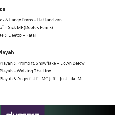
tox
tox & Lange Frans – Het land van …
ha² – Sick MF (Deetox Remix)
te & Deetox – Fatal
Playah
 Playah & Promo ft. Snowflake – Down Below
 Playah – Walking The Line
Playah & Angerfist Ft. MC Jeff – Just Like Me