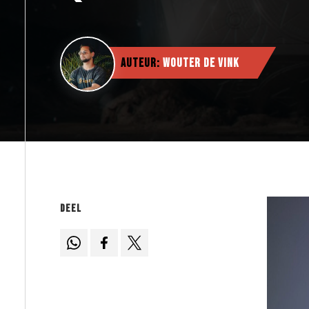
Auteur:
Wouter de Vink
Deel