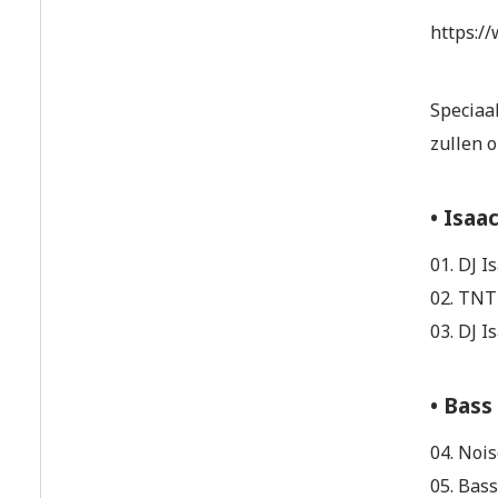
https:/
Speciaa
zullen 
• Isaa
01. DJ I
02. TNT 
03. DJ I
• Bass
04. Noi
05. Bass