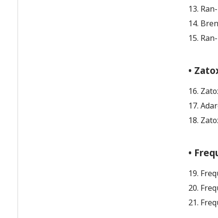
13. Ran-
14. Bre
15. Ran
• Zato
16. Zat
17. Ada
18. Zat
• Freq
19. Freq
20. Fre
21. Freq