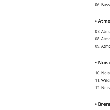
06. Bass
• Atm
07. Atm
08. Atm
09. Atm
• Nois
10. Noi
11. Wild
12. Nois
• Bre