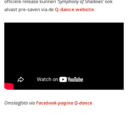
officiële release kunnen
‘Symphony of Shadows’
ook
alvast pre-saven via de
Q-dance website
.
Omslagfoto via
Facebook-pagina Q-dance