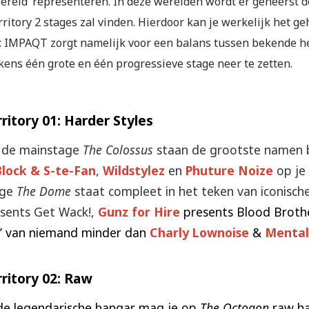
wereld’ representeren. In deze werelden wordt er geheerst 
rritory 2 stages zal vinden. Hierdoor kan je werkelijk het g
: IMPAQT zorgt namelijk voor een balans tussen bekende h
kens één grote en één progressieve stage neer te zetten.
ritory 01: Harder Styles
 de mainstage
The Colossus
staan de grootste namen b
lock & S-te-Fan
,
Wildstylez
en
Phuture Noize
op je
age
The Dome
staat compleet in het teken van iconische
sents Get Wack!,
Gunz for Hire
presents Blood Brother
’ van niemand minder dan
Charly Lownoise
&
Mental
rritory 02: Raw
de legendarische hangar mag je op
The Octogon
raw har