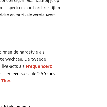
door een eigen
Titan
, waarbij je op
ehele spectrum aan hardere stijlen
elden en muzikale vernieuwers
innen de hardstyle als
 te wachten. De tweede
 live-acts als
Frequencerz
s én een speciale ’25 Years
 Theo
.
dstyle pioniers als