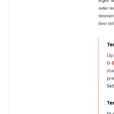
eigen ‘
ieder te
beleven
door tel
Ter
Op
D-B
st
pre
Set
Te
In 