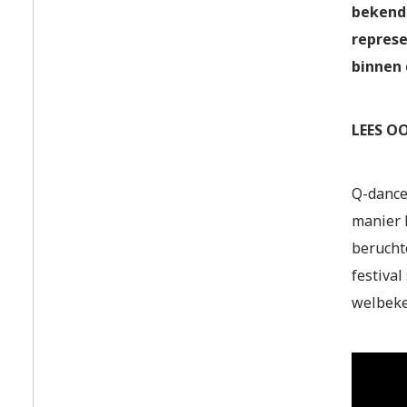
bekendg
represe
binnen 
LEES O
Q-dance
manier k
beruchte
festiva
welbeke