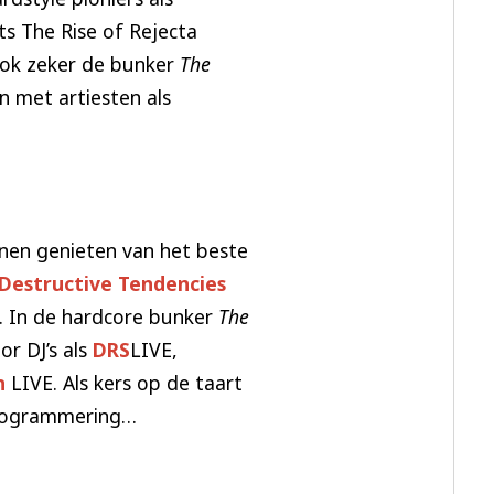
ts The Rise of Rejecta
 ook zeker de bunker
The
n met artiesten als
nnen genieten van het beste
Destructive Tendencies
n. In de hardcore bunker
The
r DJ’s als
DRS
LIVE,
n
LIVE. Als kers op de taart
 programmering…