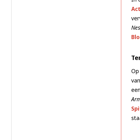
Ac
ver
Ne
Blo
Te
Op
van
een
Ar
Spi
sta