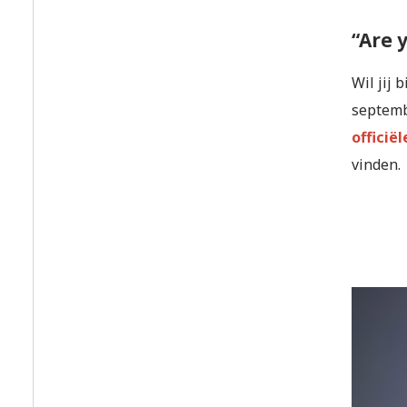
“Are 
Wil jij 
septemb
officië
vinden.