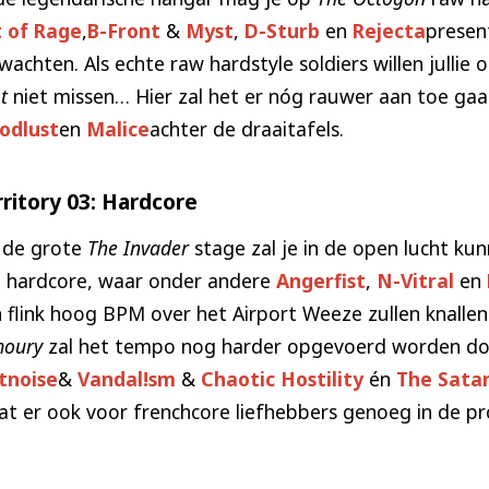
t of Rage
,
B-Front
&
Myst
,
D-Sturb
en
Rejecta
presen
wachten. Als echte raw hardstyle soldiers willen jullie
st
niet missen… Hier zal het er nóg rauwer aan toe gaa
odlust
en
Malice
achter de draaitafels.
rritory 03: Hardcore
 de grote
The Invader
stage zal je in de open lucht ku
 hardcore, waar onder andere
Angerfist
,
N-Vitral
en
 flink hoog BPM over het Airport Weeze zullen knalle
moury
zal het tempo nog harder opgevoerd worden doo
tnoise
&
Vandal!sm
&
Chaotic Hostility
én
The Sata
at er ook voor frenchcore liefhebbers genoeg in de