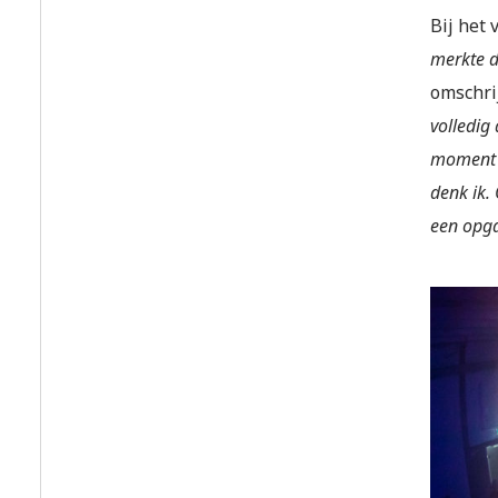
Bij het
merkte d
omschrij
volledig
moment zi
denk ik.
een opga