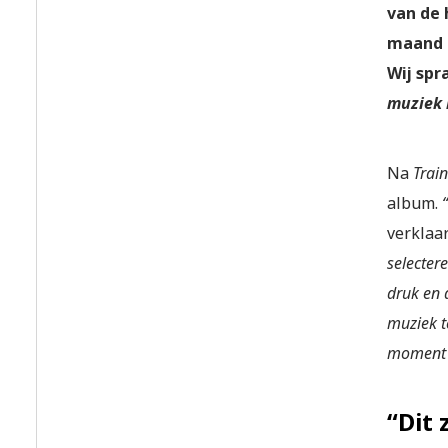
van de 
maand 
Wij spr
muziek 
Na
Trai
album.
verklaar
selectere
druk en d
muziek t
moment 
“Dit 