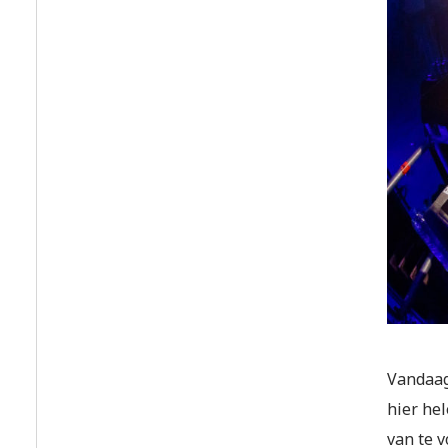
Vandaag
hier he
van te 