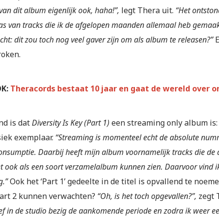
van dit album eigenlijk ook, haha!”,
legt Thera uit.
“Het ontston
as van tracks die ik de afgelopen maanden allemaal heb gemaakt.
acht: dit zou toch nog veel gaver zijn om als album te releasen?”
E
oken.
OK:
Theracords bestaat 10 jaar en gaat de wereld over o
nd is dat
Diversity Is Key (Part 1)
een streaming only album is: 
siek exemplaar.
“Streaming is momenteel echt de absolute numm
nsumptie. Daarbij heeft mijn album voornamelijk tracks die de a
et ook als een soort verzamelalbum kunnen zien. Daarvoor vind i
g.”
Ook het ‘Part 1’ gedeelte in de titel is opvallend te noe
Part 2 kunnen verwachten?
“Oh, is het toch opgevallen?”,
zegt 
ef in de studio bezig de aankomende periode en zodra ik weer e