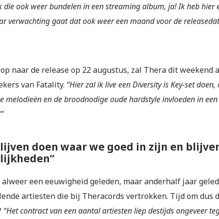
k die ook weer bundelen in een streaming album, ja! Ik heb hier 
r verwachting gaat dat ook weer een maand voor de releaseda
oop naar de release op 22 augustus, zal Thera dit weekend 
kers van Fatality.
“Hier zal ik live een Diversity is Key-set doen,
e melodieën en de broodnodige oude hardstyle invloeden in een
”
lijven doen waar we goed in zijn en blijv
lijkheden”
kt alweer een eeuwigheid geleden, maar anderhalf jaar gele
lende artiesten die bij Theracords vertrokken. Tijd om dus 
?
“Het contract van een aantal artiesten liep destijds ongeveer tege