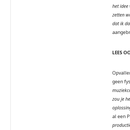
het idee 
zetten w
dat ik d
aangebr
LEES O
Opvalle
geen fy
muziekco
zou je h
oplossin
al een 
producti