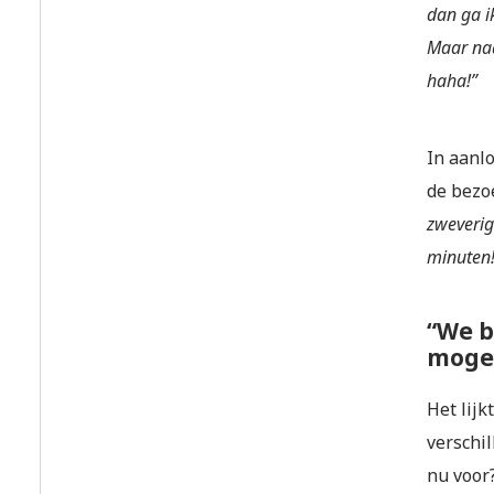
dan ga i
Maar naa
haha!”
In aanl
de bezoe
zweverig
minuten!
“We b
moge
Het lij
verschil
nu voor