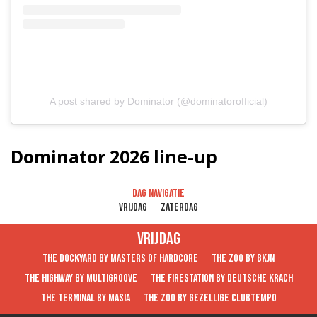
A post shared by Dominator (@dominatorofficial)
Dominator 2026 line-up
Dag navigatie
Vrijdag
Zaterdag
Vrijdag
THE DOCKYARD by MASTERS OF HARDCORE
THE ZOO by BKJN
THE HIGHWAY by MULTIGROOVE
THE FIRESTATION by DEUTSCHE KRACH
THE TERMINAL by MASIA
THE ZOO by GEZELLIGE CLUBTEMPO