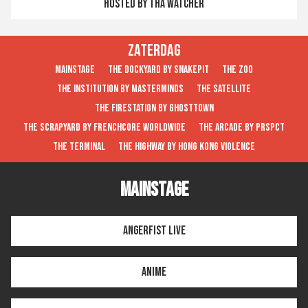
Hosted by Tha Watcher
Zaterdag
MAINSTAGE
THE DOCKYARD by SNAKEPIT
THE ZOO
THE INSTITUTION by MASTERMINDS
THE SATELLITE
THE FIRESTATION by GHOSTTOWN
THE SCRAPYARD by FRENCHCORE WORLDWIDE
THE ARCADE by PRSPCT
THE TERMINAL
THE HIGHWAY by HONG KONG VIOLENCE
MAINSTAGE
Angerfist LIVE
AniMe