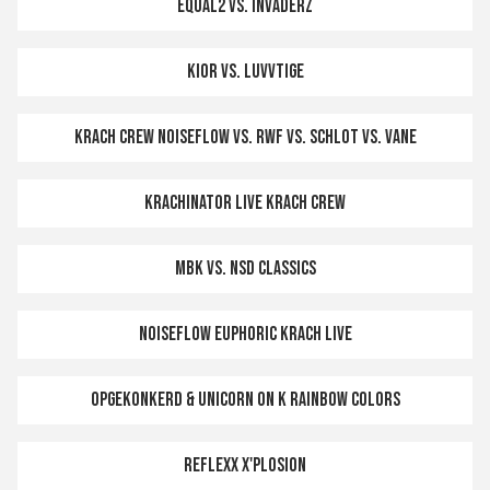
Equal2 vs. Invaderz
Kior vs. Luvvtige
Krach Crew NOISEFLOW vs. RWF vs. Schlot vs. vANE
Krachinator LIVE KRACH CREW
MBK vs. NSD CLASSICS
Noiseflow EUPHORIC KRACH LIVE
Opgekonkerd & Unicorn on K RAINBOW COLORS
RefleXx X'PLOSION