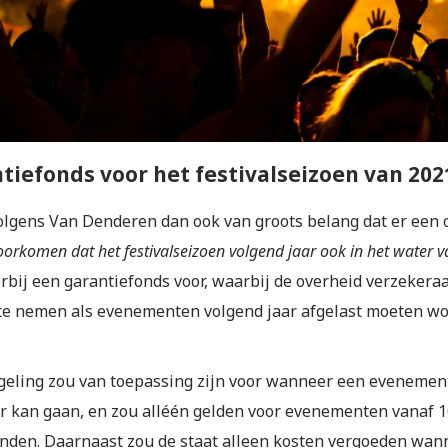
tiefonds voor het festivalseizoen van 202
volgens Van Denderen dan ook van groots belang dat er een 
oorkomen dat het festivalseizoen volgend jaar ook in het water va
erbij een garantiefonds voor, waarbij de overheid verzekera
 te nemen als evenementen volgend jaar afgelast moeten wo
geling zou van toepassing zijn voor wanneer een evenement
or kan gaan, en zou alléén gelden voor evenementen vanaf 1
inden. Daarnaast zou de staat alleen kosten vergoeden wan