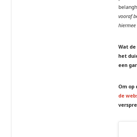
belang
vooraf b
hiermee 
Wat de 
het dui
een gar
Om op d
de webs
verspre