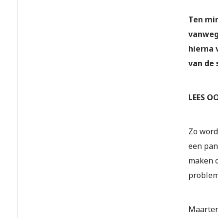
Ten min
vanwege
hierna 
van de 
LEES O
Zo word
een pan
maken o
problema
Maarten