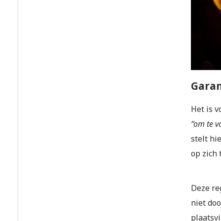
Garan
Het is 
“om te v
stelt hi
op zich
Deze re
niet do
plaatsv