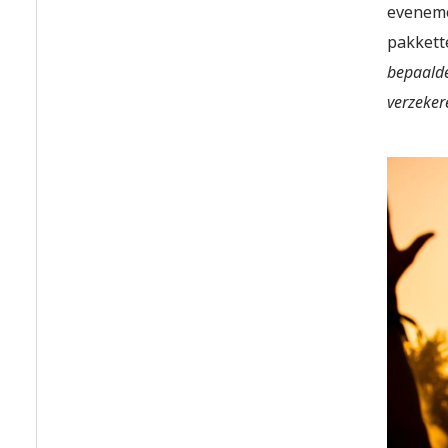
eveneme
pakkett
bepaalde
verzeker