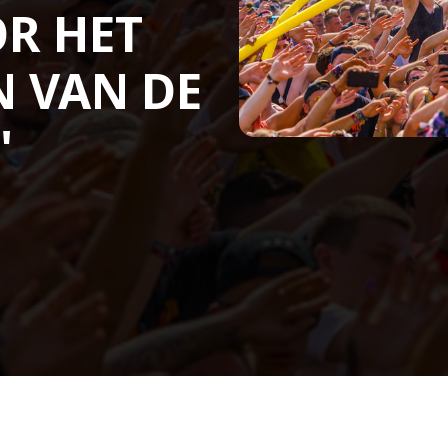
OR HET
 VAN DE
"