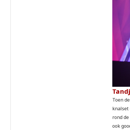
Tandj
Toen de 
knalset 
rond de 
ook good