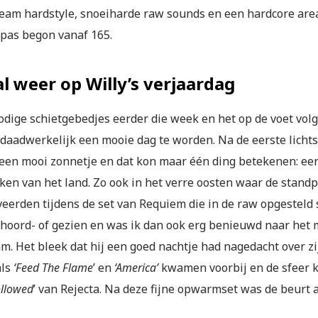
eam hardstyle, snoeiharde raw sounds en een hardcore ar
 pas begon vanaf 165.
l weer op Willy’s verjaardag
odige schietgebedjes eerder die week en het op de voet vol
 daadwerkelijk een mooie dag te worden. Na de eerste lichts
een mooi zonnetje en dat kon maar één ding betekenen: een
ken van het land. Zo ook in het verre oosten waar de standp
eerden tijdens de set van Requiem die in de raw opgesteld st
hoord- of gezien en was ik dan ook erg benieuwd naar het 
m. Het bleek dat hij een goed nachtje had nagedacht over z
als
‘Feed The Flame
’ en
‘America’
kwamen voorbij en de sfeer k
ollowed
’ van Rejecta. Na deze fijne opwarmset was de beurt 