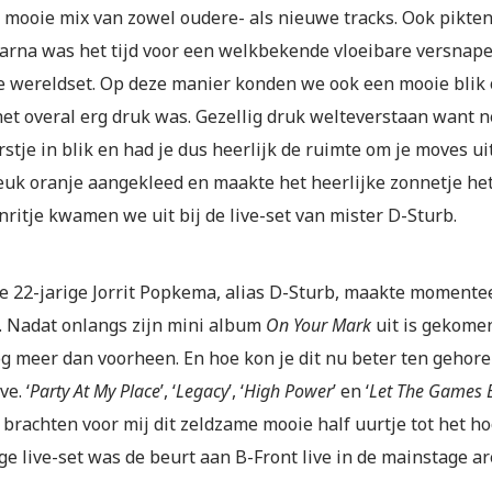
 mooie mix van zowel oudere- als nieuwe tracks. Ook pikten 
arna was het tijd voor een welkbekende vloeibare versnape
e wereldset. Op deze manier konden we ook een mooie blik 
het overal erg druk was. Gezellig druk welteverstaan want n
tje in blik en had je dus heerlijk de ruimte om je moves ui
euk oranje aangekleed en maakte het heerlijke zonnetje het 
nritje kwamen we uit bij de live-set van mister D-Sturb.
e 22-jarige Jorrit Popkema, alias D-Sturb, maakte momentee
e. Nadat onlangs zijn mini album
On Your Mark
uit is gekome
og meer dan voorheen. En hoe kon je dit nu beter ten gehor
ve. ‘
Party At My Place
’, ‘
Legacy
’, ‘
High Power
’ en ‘
Let The Games 
 brachten voor mij dit zeldzame mooie half uurtje tot het h
e live-set was de beurt aan B-Front live in de mainstage ar