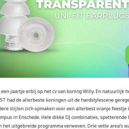
een jaartje erbij op het cv van koning Willy. En natuurlijk ho
T had de allerbeste koningen uit de hardstylescene gerege
ere stijlen zich opmaken voor een allerbest oranje feestje i
mpus in Enschede. Hele dikke DJ combinaties, spetterende li
n het uitgebreide programma verweven. Drie vette area’s waa