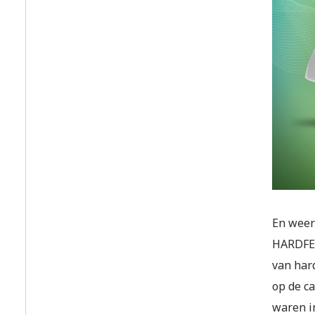
En weer 
HARDFES
van hard
op de ca
waren i