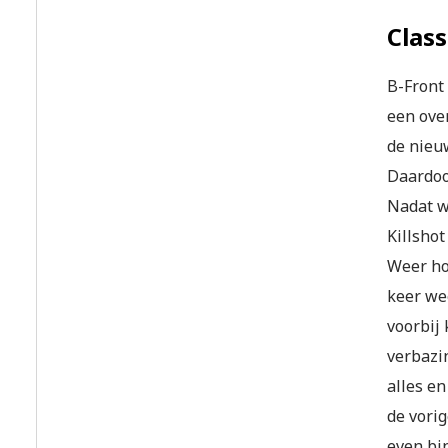
Class
B-Front
een over
de nieuw
Daardoor
Nadat w
Killsho
Weer ho
keer wee
voorbij
verbazi
alles en
de vori
even bin