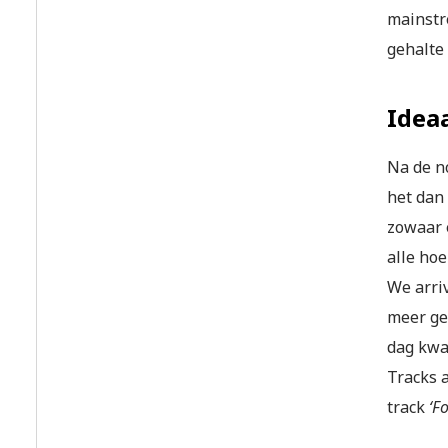
mainstr
gehalte
Ideaa
Na de n
het dan
zowaar 
alle hoe
We arriv
meer ge
dag kwa
Tracks 
track
‘F