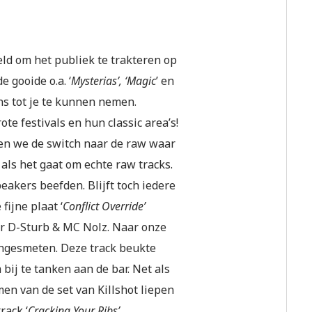
ld om het publiek te trakteren op
 gooide o.a. ‘
Mysterias’, ‘Magic
’ en
ns tot je te kunnen nemen.
te festivals en hun classic area’s!
en we de switch naar de raw waar
als het gaat om echte raw tracks.
eakers beefden. Blijft toch iedere
ijne plaat ‘
Conflict Override’
or D-Sturb & MC Nolz. Naar onze
 ingesmeten. Deze track beukte
bij te tanken aan de bar. Net als
en van de set van Killshot liepen
rack ‘
Cracking Your Ribs’