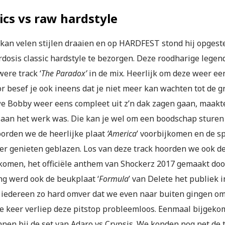
ics vs raw hardstyle
 kan velen stijlen draaien en op HARDFEST stond hij opgeste
dosis classic hardstyle te bezorgen. Deze roodharige legende
ere track ‘
The Paradox’
in de mix. Heerlijk om deze weer ee
 besef je ook ineens dat je niet meer kan wachten tot de gro
e Bobby weer eens compleet uit z’n dak zagen gaan, maakt
t aan het werk was. Die kan je wel om een boodschap sturen 
orden we de heerlijke plaat
‘America
’ voorbijkomen en de sp
r genieten geblazen. Los van deze track hoorden we ook de f
 komen, het officiële anthem van Shockerz 2017 gemaakt do
ng werd ook de beukplaat ‘
Formula
’ van Delete het publiek
 iedereen zo hard omver dat we even naar buiten gingen om 
ge keer verliep deze pitstop probleemloos. Eenmaal bijgekom
nen bij de set van Adaro vs Crypsis. We konden nog net de t