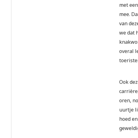
met een
mee. Da
van dez
we dat 
knakwors
overal l
toeriste
Ook dez
carrièr
oren, n
uurtje li
hoed en
geweldig