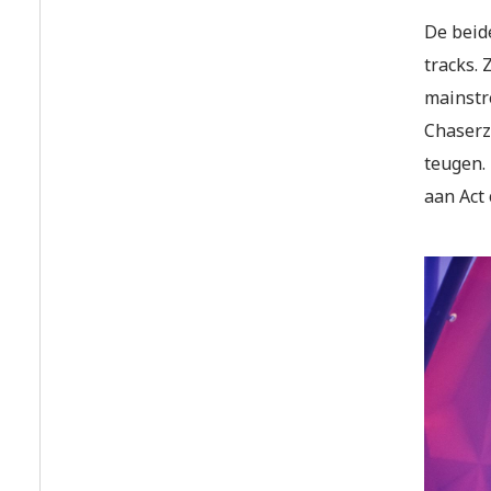
De beid
tracks. 
mainstre
Chaserz
teugen.
aan Act