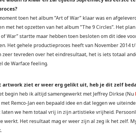
proces?
moment toen het album ”Art of War” klaar was en afgelever
n met het opzetten van het album ”The 9 Circles”. Het plan 
t of War” startte maar hebben toen besloten om dit idee voo
en. Het gehele productieproces heeft van November 2014 t
n zeer tevreden over het eindresultaat, het is iets totaal an
l de Warface feeling.
 artwork ziet er weer erg gelikt uit, heb je dit zelf bed
et begin heb ik altijd samengewerkt met Jeffrey Dirkse (Nu
met Remco-Jan een bepaald idee en dat leggen we uiteindelij
aten we hem totaal vrij in zijn artistieke vrijheid. Persoonl
e werkt. Het resultaat mag er weer zijn al zeg ik het zelf. 
.