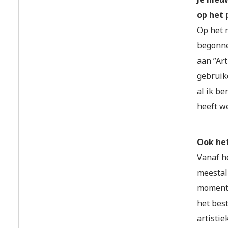
op het 
Op het 
begonne
aan ”Ar
gebruik
al ik be
heeft we
Ook het
Vanaf h
meestal 
moment l
het best
artistiek