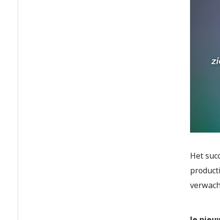
Het suc
product
verwacht
Je nieu