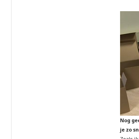
Nog gee
je zo s
Zoals ik