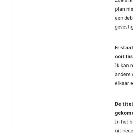
plan nie
een deb
gevestig
Er staa
ooit la
Ik kan n
andere w
elkaar e
De tite
gekom
In het b
uit nege