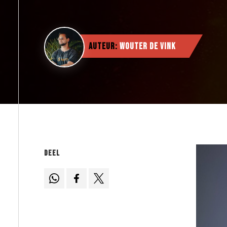
Auteur:
Wouter de Vink
Deel