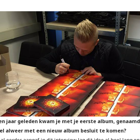
n jaar geleden kwam je met je eerste album, genaamd ‘
nel alweer met een nieuw album besluit te komen?
 al eerder aangaf in dit interview lag dit idee al heel lang o