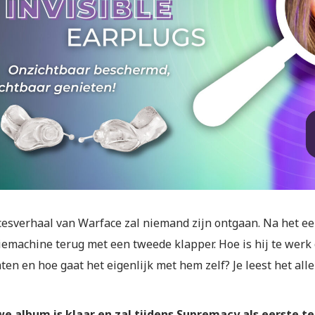
cesverhaal van Warface zal niemand zijn ontgaan. Na het ee
iemachine terug met een tweede klapper. Hoe is hij te we
en en hoe gaat het eigenlijk met hem zelf? Je leest het alle
we album is klaar en zal tijdens Supremacy als eerste te 