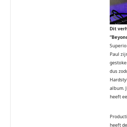
Dit ver
“Beyond
Superior
Paul zi
gestoke
dus zod
Hardsty
album. 
heeft ee
Product
heeft de