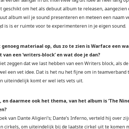
t geschikt om het als debuut album te releasen, aangezien 
uut album wil je sound presenteren en meteen een naam v
d is is er ruimte voor te experimenteren in je eigen sound.
t genoeg materiaal op, dus zo te zien is Warface een w
st van een ‘writers-block’ en wat doe je dan?
iet zeggen dat we last hebben van een Writers block, als de
el een vet idee. Dat is het nu het fijne om in teamverband
n uiteindelijk komt er wel iets vets uit.
l, en daarmee ook het thema, van het album is ‘The Nine 
en?
oek van Dante Aligieri’s; Dante’s Inferno, verteld hij over zi
n cirkels, om uiteindelijk bij de laatste cirkel uit te komen