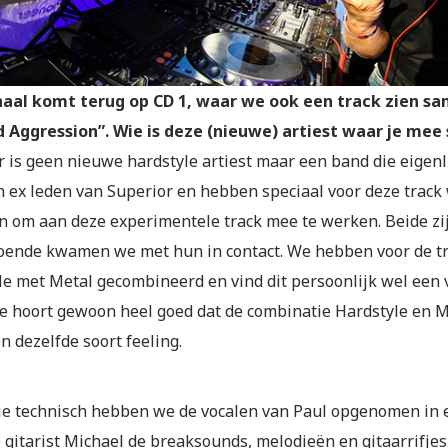
haal komt terug op CD 1, waar we ook een track zien 
 Aggression”. Wie is deze (nieuwe) artiest waar je me
 is geen nieuwe hardstyle artiest maar een band die eigenl
jn ex leden van Superior en hebben speciaal voor deze track
n om aan deze experimentele track mee te werken. Beide zi
oende kwamen we met hun in contact. We hebben voor de t
le met Metal gecombineerd en vind dit persoonlijk wel een v
Je hoort gewoon heel goed dat de combinatie Hardstyle en 
n dezelfde soort feeling.
ie technisch hebben we de vocalen van Paul opgenomen in 
 gitarist Michael de breaksounds, melodieën en gitaarrifjes 