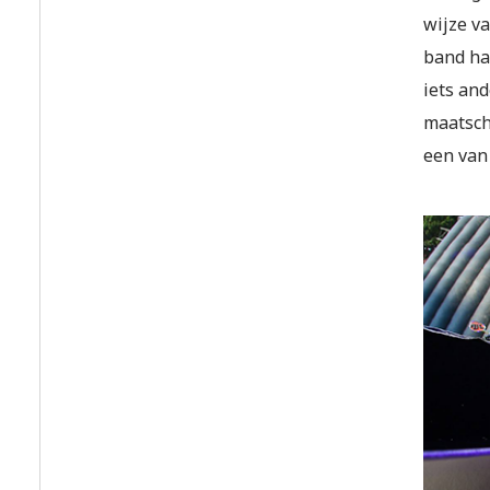
wijze va
band ha
iets and
maatscha
een van 