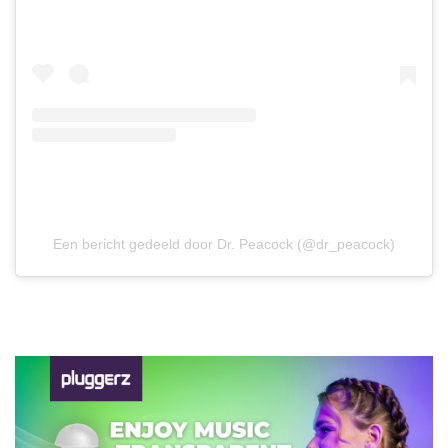
Een bericht gedeeld door Dr. Peacock (@dr_peacock)