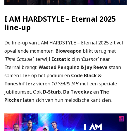
I AM HARDSTYLE – Eternal 2025
line-up
De line-up van I AM HARDSTYLE – Eternal 2025 zit vol
opvallende momenten.
Bioweapon
blikt terug met
‘Time Capsule’
, terwijl
Ecstatic
zijn
‘Essence’
naar
Eternal brengt.
Wasted Penguinz & Jay Reeve
staan
samen LIVE op het podium en
Code Black &
Toneshifterz
vieren
10 YEARS IAH
met een speciale
jubileumset. Ook
D-Sturb
,
Da Tweekaz
en
The
Pitcher
laten zich van hun melodische kant zien.