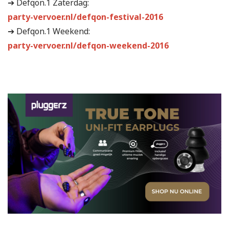
➔ Defqon.1 Zaterdag:
party-vervoer.nl/defqon-festival-2016
➔ Defqon.1 Weekend:
party-vervoer.nl/defqon-weekend-2016