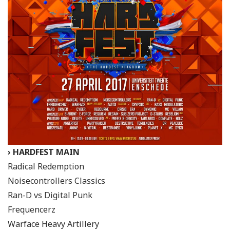
› HARDFEST MAIN
Radical Redemption
Noisecontrollers Classics
Ran-D vs Digital Punk
Frequencerz
Warface Heavy Artillery