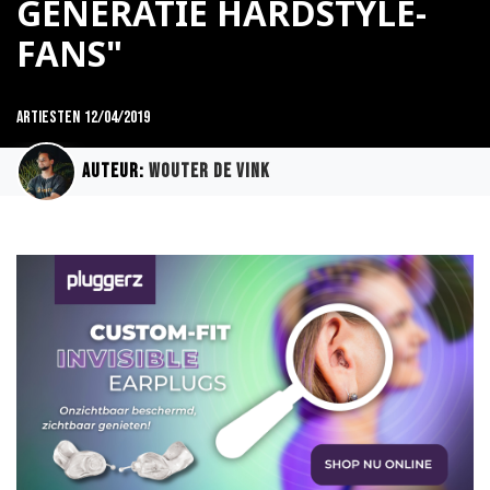
GENERATIE HARDSTYLE-
FANS"
Artiesten
12/04/2019
Auteur:
Wouter de Vink