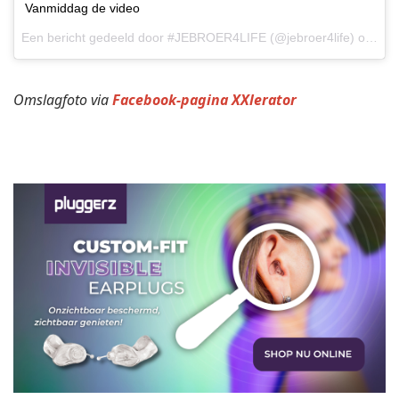
Vanmiddag de video
Een bericht gedeeld door
#JEBROER4LIFE
(@jebroer4life) op
11 
Omslagfoto via
Facebook-pagina XXlerator