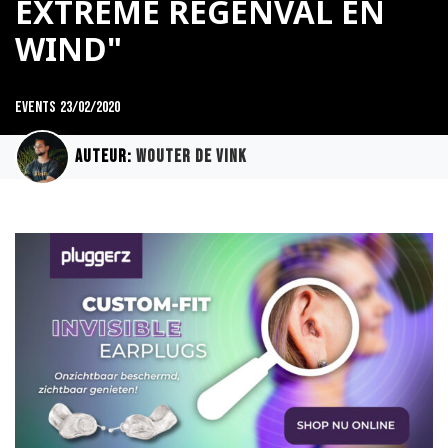
EXTREME REGENVAL EN
WIND"
Events
23/02/2020
Auteur:
Wouter de Vink