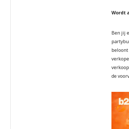
Wordt 
Ben jij 
partybus
beloont 
verkopen
verkoop
de voor