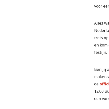
voor een
Alles wa
Nederla
trots o
en kom g
festijn.
Ben jij
maken w
de
offi
12.00 uu
een vors