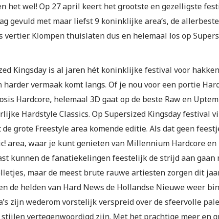
n het wel! Op 27 april keert het grootste en gezelligste fes
ag gevuld met maar liefst 9 koninklijke area’s, de allerbest
 vertier. Klompen thuislaten dus en helemaal los op Supersi
zed Kingsday is al jaren hét koninklijke festival voor hakk
n harder vermaak komt langs. Of je nou voor een portie Hard
dosis Hardcore, helemaal 3D gaat op de beste Raw en Uptemp
lijke Hardstyle Classics. Op Supersized Kingsday festival vi
 de grote Freestyle area komende editie. Als dat geen feestje
c! area, waar je kunt genieten van Millennium Hardcore en 
st kunnen de fanatiekelingen feestelijk de strijd aan gaan
lletjes, maar de meest brute rauwe artiesten zorgen dit jaa
en de helden van Hard News de Hollandse Nieuwe weer binn
a’s zijn wederom vorstelijk verspreid over de sfeervolle pal
 stijlen vertegenwoordigd zijn. Met het prachtige meer en g