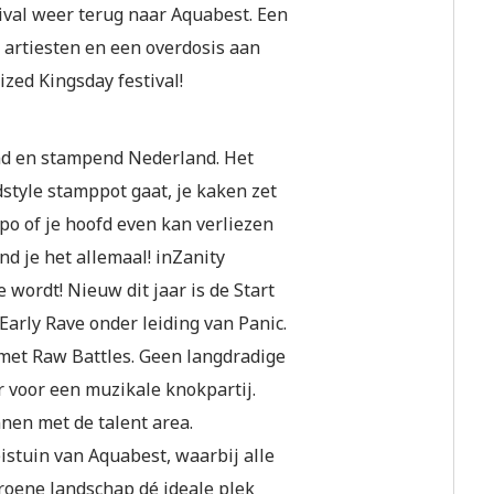
tival weer terug naar Aquabest. Een
e artiesten en een overdosis aan
zed Kingsday festival!
end en stampend Nederland. Het
style stamppot gaat, je kaken zet
o of je hoofd even kan verliezen
nd je het allemaal! inZanity
 wordt! Nieuw dit jaar is de Start
Early Rave onder leiding van Panic.
 met Raw Battles. Geen langdradige
r voor een muzikale knokpartij.
en met de talent area.
eistuin van Aquabest, waarbij alle
roene landschap dé ideale plek