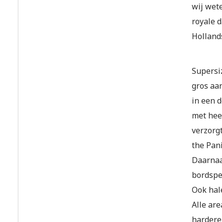
wij wete
royale d
Hollands
Supersi
gros aa
in een 
met heer
verzorgt
the Pani
Daarnaa
bordspe
Ook hal
Alle are
hardere