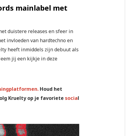
cords mainlabel met
 met duistere releases en sfeer in
 met invloeden van hardtechno en
lty heeft inmiddels zijn debuut als
Neem jij een kijkje in deze
mingplatformen.
Houd het
lg Kruelty op je favoriete
socia
l