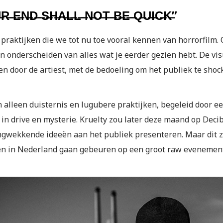
̶ ̶E̶N̶D̶ ̶S̶H̶A̶L̶L̶ ̶N̶O̶T̶ ̶B̶E̶ ̶Q̶U̶I̶C̶K̶”
 praktijken die we tot nu toe vooral kennen van horrorfilm. 
n onderscheiden van alles wat je eerder gezien hebt. De vis
en door de artiest, met de bedoeling om het publiek te shoc
 alleen duisternis en lugubere praktijken, begeleid door een
 in drive en mysterie. Kruelty zou later deze maand op Decib
ngwekkende ideeën aan het publiek presenteren. Maar dit za
n in Nederland gaan gebeuren op een groot raw evenement