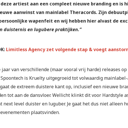
deze artiest aan een compleet nieuwe branding en is 
euwe aanwinst van mainlabel Theracords. Zijn debuut
persoonlijke wapenfeit en wij hebben hier alvast de exc
en duisternis en lugubere praktijken.”
K:
Limitless Agency zet volgende stap & voegt aanstor
 jaar van verschillende (maar vooral vrij harde) releases o
Spoontech is Kruelty uitgegroeid tot volwaardig mainlabel-a
 gaat de extreem duistere kant op, inclusief een nieuwe br
en tot aan de dansvloer. Wellicht klinkt dit voor Hardstyle a
t next level duister en luguber. Je gaat het dus niet alleen
 evenementen plaatsvinden.