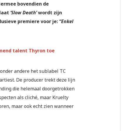
hiermee bovendien de
plaat
‘Slow Death’
wordt zijn
lusieve premiere voor je:
“Enkel
mend talent Thyron toe
p onder andere het sublabel TC
rtiest. De producer trekt deze lijn
anding die helemaal doorgetrokken
specten als cliché, maar Kruelty
 horen, maar ook echt zien wanneer