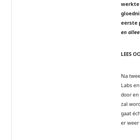
werkte 
gloedni
eerste 
en alle
LEES OO
Na twee
Labs en 
door en
zal word
gaat éch
er weer