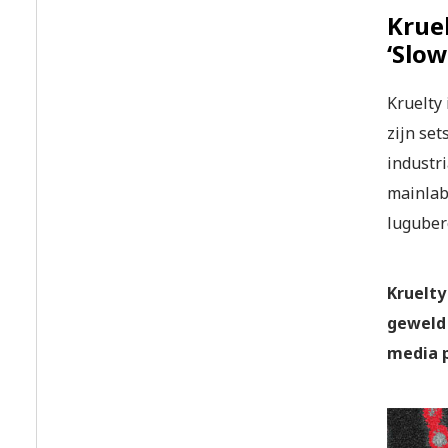
Kruel
‘Slow
Kruelty 
zijn se
industri
mainlabe
luguber
Kruelty
geweld 
media 