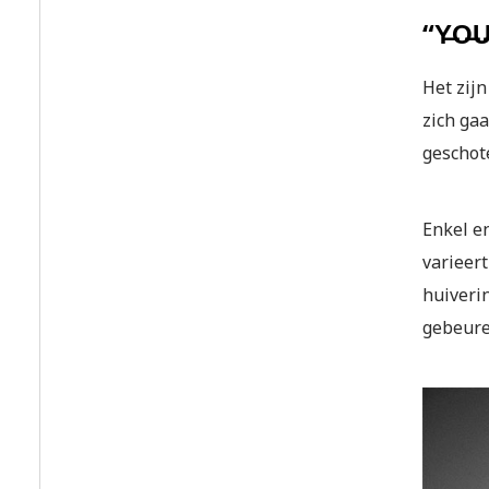
“Y̶O̶U̶R
Het zijn
zich gaa
geschot
Enkel en
varieert
huiveri
gebeure