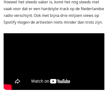
Hoewel het steeds vaker is, komt het nog steeds niet
vaak voor dat er een hardstyle-track op de Nederlandse
radio verschijnt. Ook met bijna drie miljoen views op
Spotify mogen de artiesten niets minder dan trots zijn.