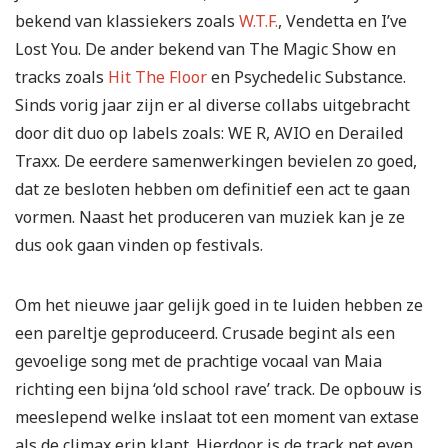
bekend van klassiekers zoals
W.T.F.
, Vendetta en I’ve
Lost You. De ander bekend van The Magic Show en
tracks zoals
Hit The Floor
en Psychedelic Substance.
Sinds vorig jaar zijn er al diverse collabs uitgebracht
door dit duo op labels zoals: WE R, AVIO en Derailed
Traxx. De eerdere samenwerkingen bevielen zo goed,
dat ze besloten hebben om definitief een act te gaan
vormen. Naast het produceren van muziek kan je ze
dus ook gaan vinden op festivals.
Om het nieuwe jaar gelijk goed in te luiden hebben ze
een pareltje geproduceerd. Crusade begint als een
gevoelige song met de prachtige vocaal van Maia
richting een bijna ‘old school rave’ track. De opbouw is
meeslepend welke inslaat tot een moment van extase
als de climax erin klapt. Hierdoor is de track net even