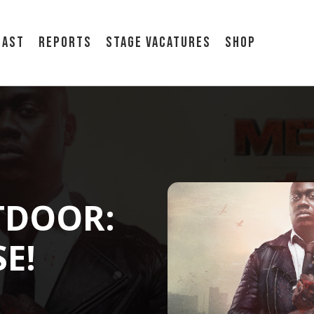
cast
Reports
Stage vacatures
Shop
TDOOR:
E!