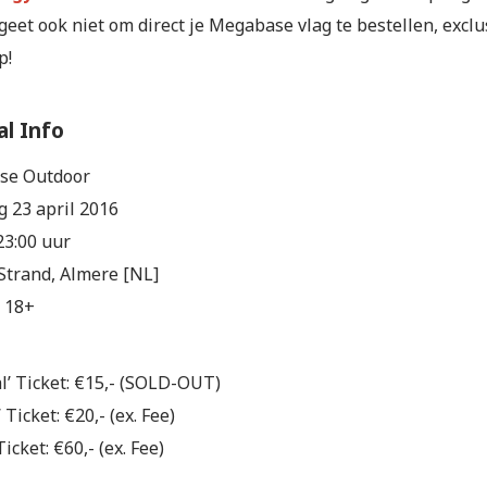
geet ook niet om direct je Megabase vlag te bestellen, exclu
p!
l Info
se Outdoor
g 23 april 2016
23:00 uur
Strand, Almere [NL]
: 18+
l’ Ticket: €15,- (SOLD-OUT)
 Ticket: €20,- (ex. Fee)
Ticket: €60,- (ex. Fee)