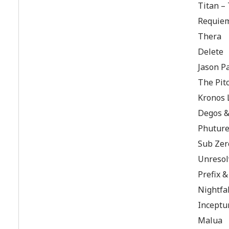
Titan –
Requie
Thera
Delete
Jason P
The Pit
Kronos 
Degos 
Phuture
Sub Zer
Unresol
Prefix &
Nightfal
Incept
Malua