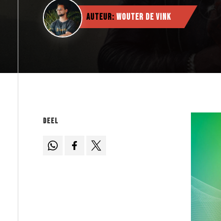
Auteur:
Wouter de Vink
Deel