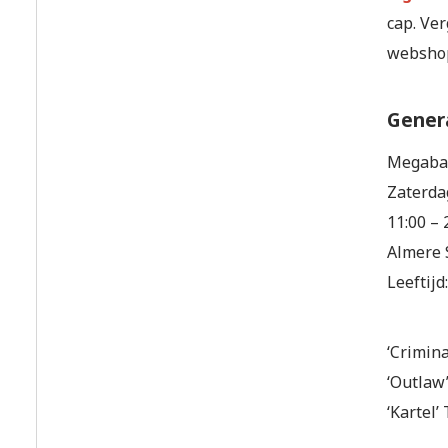
cap. Ver
websho
Genera
Megaba
Zaterda
11:00 – 
Almere 
Leeftijd
‘Crimina
‘Outlaw’
‘Kartel’ 