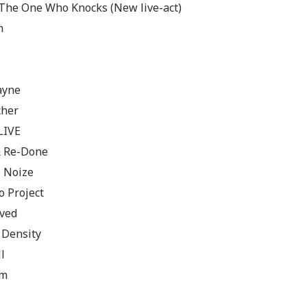
 The One Who Knocks (New live-act)
m
ayne
cher
LIVE
& Re-Done
 Noize
o Project
ved
 Density
l
um