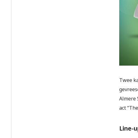
Twee ka
gevrees
Almere 
act “The
Line-u