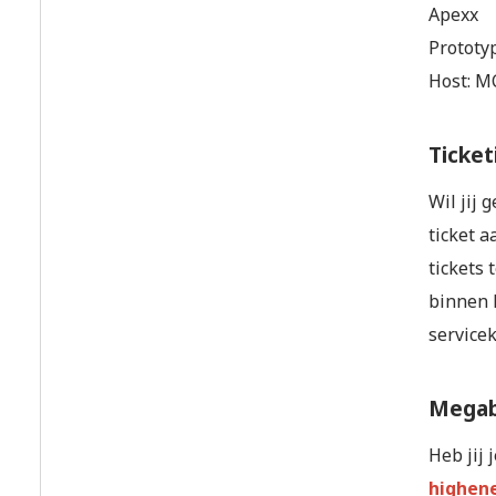
Apexx
Prototy
Host: M
Ticket
Wil jij 
ticket a
tickets 
binnen k
servicek
Megab
Heb jij
highen