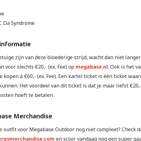
pe
C Da Syndrome
informatie
getuige zijn van deze bloederige strijd, wacht dan niet lange
an voor slechts €20,- (ex. Fee) op
megabase.nl
. Ook is het v
te kopen á €60,- (ex. Fee). Een kartel ticket is één ticket w
unnen. Het voordeel van dit ticket is dat je maar liefst €20,-
osten hoeft te betalen.
ase Merchandise
 je outfit voor Megabase Outdoor nog niet compleet? Check 
ergymerchandise.com
en scoor vandaag nog een super gaa