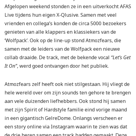
Afgelopen weekend stonden ze in een uitverkocht AFAS
Live tijdens hun eigen X-Qlusive. Samen met veel
vrienden en collega’s konden de circa 5000 bezoekers
genieten van alle klappers en klassiekers van de
‘Wolfpack’. Ook op de line-up stond Atmozfears, die
samen met de leiders van de Wolfpack een nieuwe
collab draaide. De track, met de bekende vocal
“Let’s Get
It On”
, werd goed ontvangen door het publiek.
Atmozfears zelf heeft ook niet stilgestaan. Hij vliegt de
hele wereld over om zijn sounds ten gehore te brengen
aan vele duizenden liefhebbers. Ook stond hij samen
met zijn Spirit of Hardstyle familie eind vorige maand
in een gigantisch GelreDome. Onlangs verscheen er
een story online via Instagram waarin te zien was dat
de drie heren samen een track hadden gemaakt. Deze