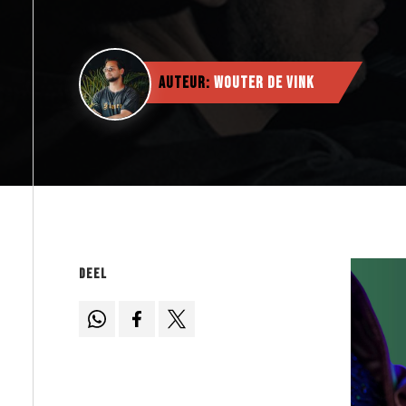
Auteur:
Wouter de Vink
Deel