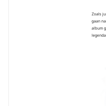
Zoals ju
gaan na
album g
legenda