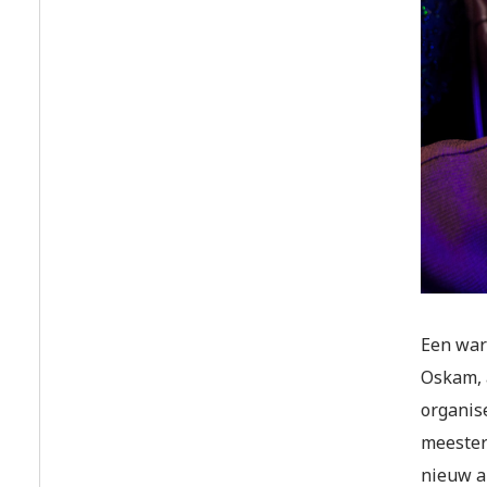
Een war
Oskam, a
organis
meester 
nieuw a