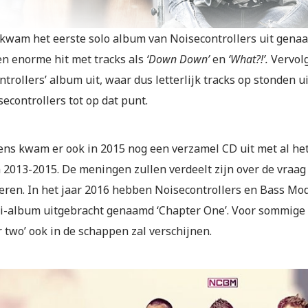
 kwam het eerste solo album van Noisecontrollers uit genaa
en enorme hit met tracks als
‘Down Down’
en
‘What?!’.
Vervol
trollers’ album uit, waar dus letterlijk tracks op stonden u
econtrollers tot op dat punt.
ens kwam er ook in 2015 nog een verzamel CD uit met al he
 2013-2015. De meningen zullen verdeelt zijn over de vraag 
iceren. In het jaar 2016 hebben Noisecontrollers en Bass M
i-album uitgebracht genaamd ‘Chapter One’. Voor sommige is
 two’ ook in de schappen zal verschijnen.