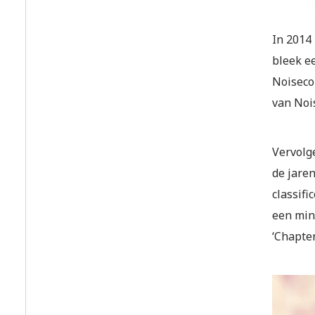
In 2014
bleek e
Noisecon
van Nois
Vervolg
de jaren
classif
een min
‘Chapter