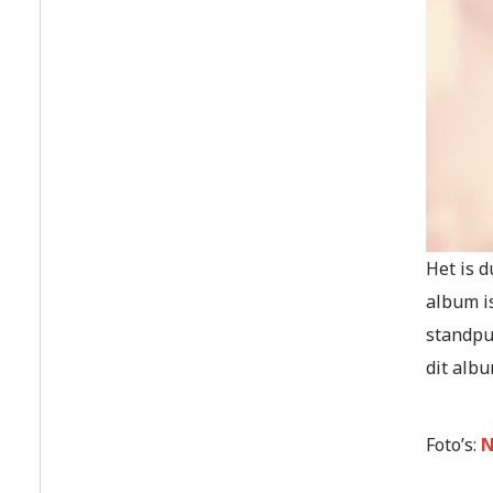
Het is d
album i
standpu
dit albu
Foto’s:
N