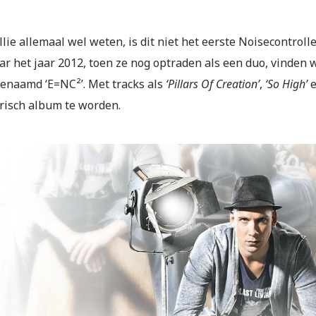
llie allemaal wel weten, is dit niet het eerste Noisecontrolle
ar het jaar 2012, toen ze nog optraden als een duo, vinden 
enaamd ‘E=NC²’. Met tracks als
‘Pillars Of Creation’
,
‘So High’
e
risch album te worden.