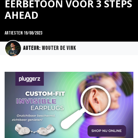
EERBETOON VOOR 3 STEPS
AHEAD
Artiesten
19/08/2023
Auteur:
Wouter de Vink