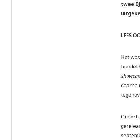
twee DJ
uitgeke
LEES O
Het was
bundeld
Showca
daarna 
tegenov
Ondertu
gerelea
septemb