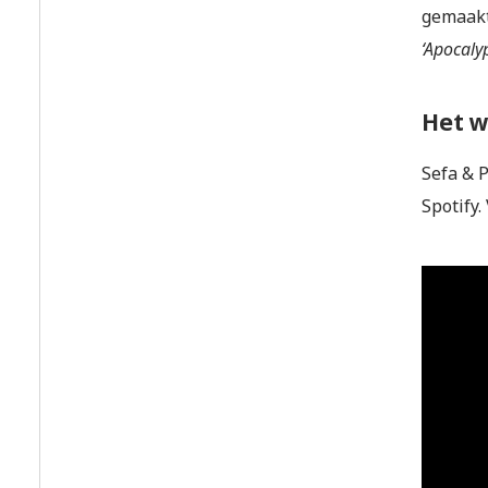
gemaakt.
‘Apocaly
Het w
Sefa & 
Spotify.