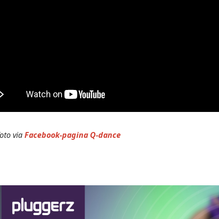
oto via
Facebook-pagina Q-dance