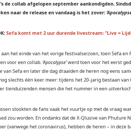
’s de collab afgelopen september aankondigden. Sinds
ken naar de release en vandaag is het zover:
‘Apocalypse
OK:
Sefa komt met 2 uur durende livestream: “Live = Lij
 aan het einde van het vorige festivalseizoen, toen Sefa en
en voor een collab.
‘Apocalypse’
werd toen voor het eerst ge
se
van Sefa en later die dag draaiden de heren nog eens sa
nog slechts één keer meer: tijdens het 20-jarig bestaan van
er tienduizenden mensen die het nummer in een uitverkoc
ssen stookten de fans vaak het vuurtje op met de vraag 
sed zou worden. En ondanks dat de X-Qlusive van Phuture N
er (vanwege het coronavirus), hebben de heren – in deze ba