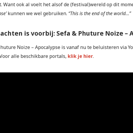
 Want ook al voelt het alsof de (festival)wereld op dit mome
pse’
kunnen we wel gebruiken.
“This is the end of the world…”
achten is voorbij: Sefa & Phuture Noize –
Phuture Noize – Apocalypse is vanaf nu te beluisteren via Y
 Voor alle beschikbare portals,
klik je hier
.