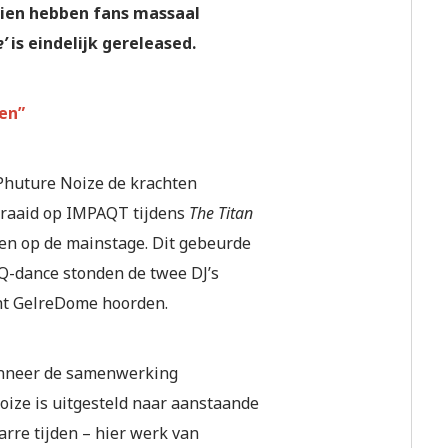
dien hebben fans massaal
’
is eindelijk gereleased.
den”
 Phuture Noize de krachten
draaid op IMPAQT tijdens
The Titan
men op de mainstage. Dit gebeurde
 Q-dance stonden de twee DJ’s
ht GelreDome hoorden.
wanneer de samenwerking
oize is uitgesteld naar aanstaande
rre tijden – hier werk van