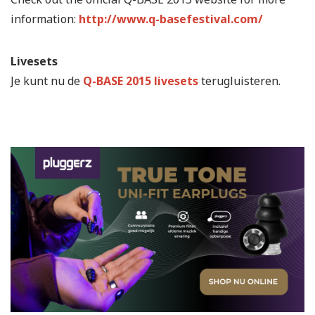
information:
http://www.q-basefestival.com/
Livesets
Je kunt nu de
Q-BASE 2015 livesets
terugluisteren.