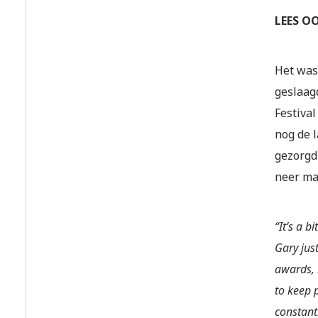
LEES OO
Het was
geslaag
Festiva
nog de 
gezorgd 
neer ma
“It’s a b
Gary jus
awards, 
to keep 
constant