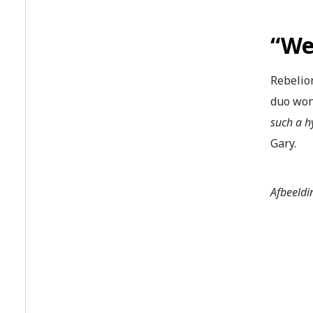
“We
Rebelion
duo won
such a h
Gary.
Afbeeldi