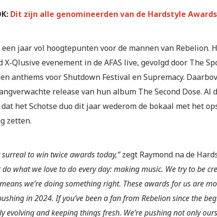
K:
Dit zijn alle genomineerden van de Hardstyle Awards
 een jaar vol hoogtepunten voor de mannen van Rebelion. He
d X-Qlusive evenement in de AFAS live, gevolgd door The Sp
l en anthems voor Shutdown Festival en Supremacy. Daar
langverwachte release van hun album The Second Dose. Al
dat het Schotse duo dit jaar wederom de bokaal met het opsch
g zetten.
it surreal to win twice awards today,”
zegt Raymond na de Hard
t do what we love to do every day: making music. We try to be c
means we’re doing something right. These awards for us are mo
pushing in 2024. If you’ve been a fan from Rebelion since the beg
ly evolving and keeping things fresh. We’re pushing not only ours