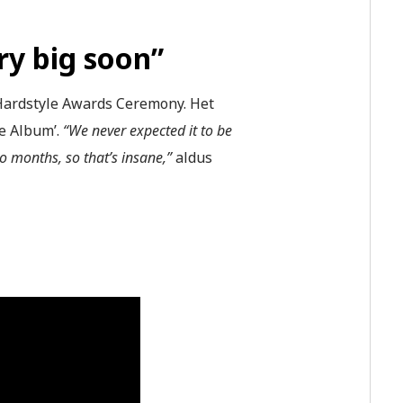
ry big soon”
e Hardstyle Awards Ceremony. Het
e Album’.
“We never expected it to be
wo months, so that’s insane,”
aldus