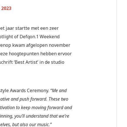
 2023
t jaar startte met een zeer
otlight of Defqon.1 Weekend
bovenop kwam afgelopen november
 deze hoogtepunten hebben ervoor
rift ‘Best Artist’ in de studio
style Awards Ceremony.
“Me and
reative and push forward. These two
tivation to keep moving forward and
inning, you’ll understand that we’re
elves, but also our music.”