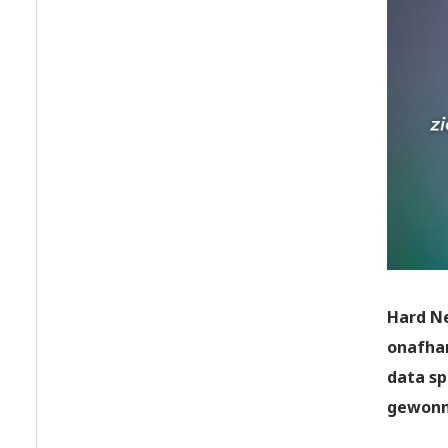
Hard Ne
onafhan
data sp
gewonne