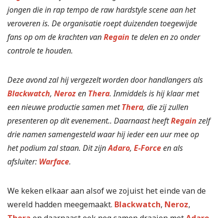
jongen die in rap tempo de raw hardstyle scene aan het
veroveren is. De organisatie roept duizenden toegewijde
fans op om de krachten van
Regain
te delen en zo onder
controle te houden.
Deze avond zal hij vergezelt worden door handlangers als
Blackwatch
,
Neroz
en
Thera
. Inmiddels is hij klaar met
een nieuwe productie samen met
Thera
, die zij zullen
presenteren op dit evenement.. Daarnaast heeft
Regain
zelf
drie namen samengesteld waar hij ieder een uur mee op
het podium zal staan. Dit zijn
Adaro
,
E-Force
en als
afsluiter:
Warface
.
We keken elkaar aan alsof we zojuist het einde van de
wereld hadden meegemaakt.
Blackwatch
,
Neroz
,
Thera
en daarnaast ook nog samen draaien met
Adaro